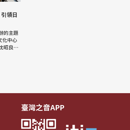
 引領日
辦的主題
文化中心
沈昭良，
影計畫作
與「空
眾重新認
故事與共
一瞬間，
臺灣之音APP