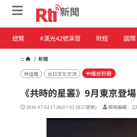
新聞
總覽
#漢光42號演習
財經
國際
:::
/
新聞
播放聆聽
林佳龍
台日文化交流
《共時的星叢》9月東京登
2026-07-02 17:26(07-02 18:27更新)
撰稿編輯：江