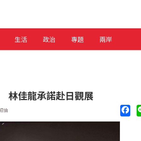
生活
政治
專題
兩岸
場 林佳龍承諾赴日觀展
昭倫