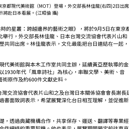
京都現代美術館（MOT）登場，外交部長林佳龍(右四)2日出
將赴日本看展。(江昭倫 攝)
《共時的星叢：跨越邊界的藝術之眼》，將於9月5日在東京
台北舉行，外交部長林佳龍、日本台灣交流協會代表片山和
歷共同出席。林佳龍表示，文化最能把台日連結在一起，
現代美術館與本木工作室共同主辦，延續黃亞歷執導的金
以1930年代「風車詩社」為核心，串聯文學、美術、音
藝術原作及約600件文獻史料。
台灣交流協會代表片山和之及台灣日本關係協會會長謝長
過書面致詞表示，希望展覽深化台日相互理解，並促進新
礎，透過典藏機構合作，共享保存、運送、翻譯等專業經
合作網絡的重要契機。他也表示，展覽期間預定前往東京