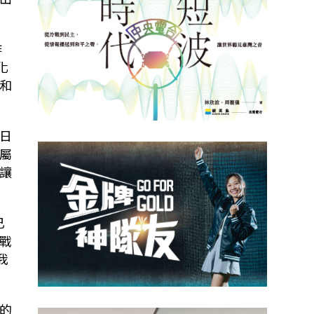
作
化
和
日
屬
讓
已
戰
我
的