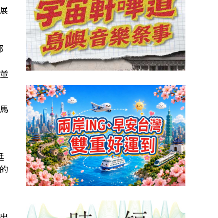
席展
都
並
馬
廷
的
出