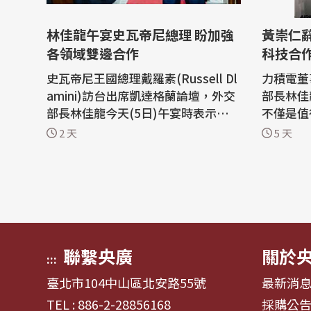
林佳龍午宴史瓦帝尼總理 盼加強
黃崇仁辭世 印法駐台
各領域雙邊合作
科技合
史瓦帝尼王國總理戴羅素(Russell Dl
力積電董
amini)訪台出席凱達格蘭論壇，外交
部長林佳
部長林佳龍今天(5日)午宴時表示，台
不僅是值
灣自豪能成為史國最值得信賴的發展
共商國家
2 天
5 天
夥伴之一，雙方將持續在各領域加強
年之交。
合作；戴羅素則轉達史王問候，並期
群媒體發
盼與台攜手達成史國國家發展目標。
灣與印度
外交部晚間發布新聞稿指出，林佳龍
晶圓代工
今天在台北賓館午宴歡迎史瓦帝尼王
告，董事
國...
睡夢中...
聯繫央廣
關於
:::
臺北市104中山區北安路55號
最新消
TEL : 886-2-28856168
採購公