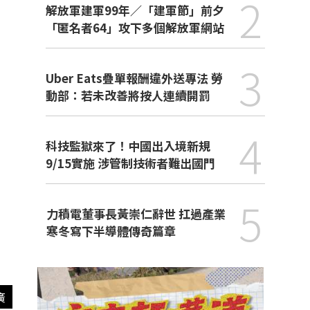
2
解放軍建軍99年／「建軍節」前夕
「匿名者64」攻下多個解放軍網站
3
Uber Eats疊單報酬違外送專法 勞
動部：若未改善將按人連續開罰
4
科技監獄來了！中國出入境新規
9/15實施 涉管制技術者難出國門
5
力積電董事長黃崇仁辭世 扛過產業
寒冬寫下半導體傳奇篇章
廣