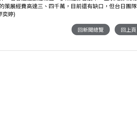
的策展經費高達三、四千萬，目前還有缺口，但台日團隊
 廖奕婷)
回新聞總覽
回上頁