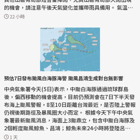
的機會，請注意午後天氣變化並攜帶雨具備用。 氣溫方
面，各地...
22 小時
預估7日發布颱風白海豚海警 颱風昌鴻生成對台無影響
中央氣象署今天(5日)表示，中颱白海豚通過琉球群島
後，偏西移動的機會提高，目前仍預測會在7日下半天發
布海上颱風警報，8至10日距離台灣最近，是否陸上警報
仍視後期路徑及暴風圈大小而定。 根據今天下午中央氣
象署最新颱風消息，海面上3颱鼎立，包含中颱白海豚及
2個輕度颱風鯨魚、昌鴻；鯨魚未來24小時將登陸呂宋
島...
1 天