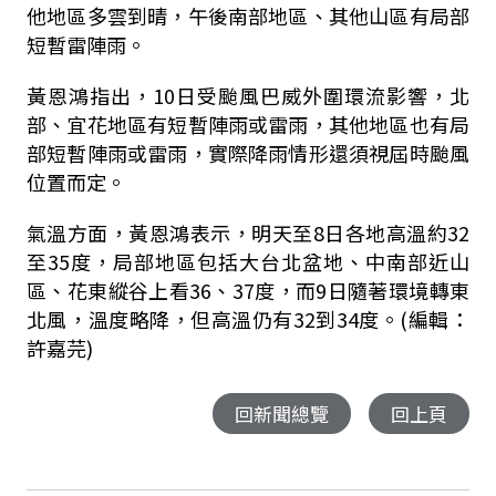
他地區多雲到晴，午後南部地區、其他山區有局部
短暫雷陣雨。
黃恩鴻指出，10日受颱風巴威外圍環流影響，北
部、宜花地區有短暫陣雨或雷雨，其他地區也有局
部短暫陣雨或雷雨，實際降雨情形還須視屆時颱風
位置而定。
氣溫方面，黃恩鴻表示，明天至8日各地高溫約32
至35度，局部地區包括大台北盆地、中南部近山
區、花東縱谷上看36、37度，而9日隨著環境轉東
北風，溫度略降，但高溫仍有32到34度。(編輯：
許嘉芫)
回新聞總覽
回上頁