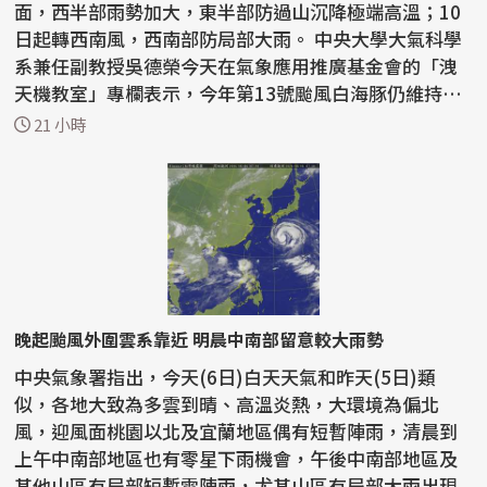
面，西半部雨勢加大，東半部防過山沉降極端高溫；10
日起轉西南風，西南部防局部大雨。 中央大學大氣科學
系兼任副教授吳德榮今天在氣象應用推廣基金會的「洩
天機教室」專欄表示，今年第13號颱風白海豚仍維持大
型中颱，...
21 小時
晚起颱風外圍雲系靠近 明晨中南部留意較大雨勢
中央氣象署指出，今天(6日)白天天氣和昨天(5日)類
似，各地大致為多雲到晴、高溫炎熱，大環境為偏北
風，迎風面桃園以北及宜蘭地區偶有短暫陣雨，清晨到
上午中南部地區也有零星下雨機會，午後中南部地區及
其他山區有局部短暫雷陣雨，尤其山區有局部大雨出現