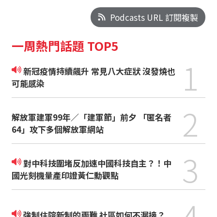
Podcasts URL 訂閱複製
一周熱門話題 TOP5
1
新冠疫情持續飆升 常見八大症狀 沒發燒也
可能感染
2
解放軍建軍99年／「建軍節」前夕 「匿名者
64」攻下多個解放軍網站
3
對中科技圍堵反加速中國科技自主？！中
國光刻機量產印證黃仁勳觀點
4
強制住院新制的兩難 社區如何不漏接？