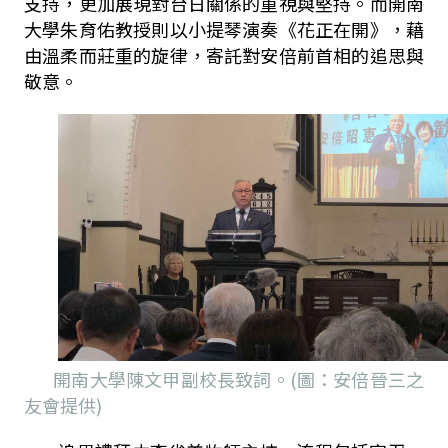
支持，更加展現對台日關係的重視與堅持。而開南
大學朱育佑教授則以小提琴演奏《花正在開》，藉
由溫柔而莊重的旋律，寄託對安倍前首相的追思與
敬意。
開南大學陳文甲副校長致詞。(圖：安倍晉三之
友會提供)