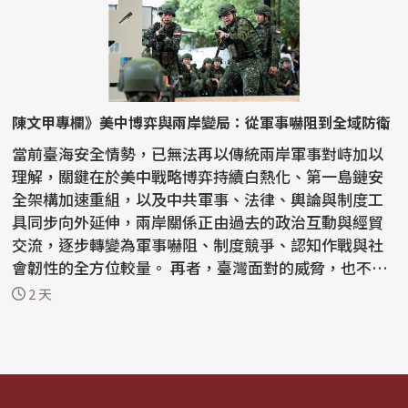
陳文甲專欄》美中博弈與兩岸變局：從軍事嚇阻到全域防衛
當前臺海安全情勢，已無法再以傳統兩岸軍事對峙加以
理解，關鍵在於美中戰略博弈持續白熱化、第一島鏈安
全架構加速重組，以及中共軍事、法律、輿論與制度工
具同步向外延伸，兩岸關係正由過去的政治互動與經貿
交流，逐步轉變為軍事嚇阻、制度競爭、認知作戰與社
會韌性的全方位較量。 再者，臺灣面對的威脅，也不再
只是軍...
2 天