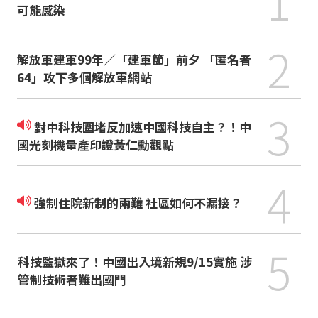
1
可能感染
2
解放軍建軍99年／「建軍節」前夕 「匿名者
64」攻下多個解放軍網站
3
對中科技圍堵反加速中國科技自主？！中
國光刻機量產印證黃仁勳觀點
4
強制住院新制的兩難 社區如何不漏接？
5
科技監獄來了！中國出入境新規9/15實施 涉
管制技術者難出國門