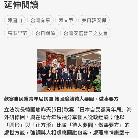
延伸閱讀
陳唐山
台灣有事
陳文甲
美日韓安保
高市早苗
台日關係
台灣安倍晉三之友會
款宴自民黨青年局訪團 韓國瑜勉待人要圓、做事要方
立法院長韓國瑜昨天(5日)款宴「日本自民黨青年局」海
外研修團，與在場青年領袖分享個人從政經驗；他以
「圓形」與「正方形」比喻「待人要圓、做事要方」的
處世方箴，強調與人相處應圓融包容，處理事情應堅守