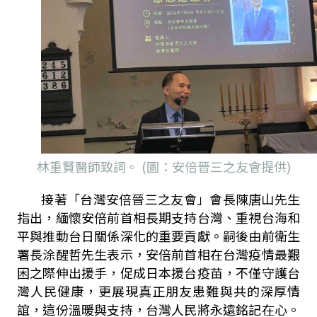
林重賢醫師致詞。 (圖：安倍晉三之友會提供)
接著「台灣安倍晉三之友會」會長陳唐山先生
指出，緬懷安倍前首相長期支持台灣、重視台海和
平與推動台日關係深化的重要貢獻。嗣後由前衛生
署長涂醒哲先生表示，安倍前首相在台灣疫情最艱
困之際伸出援手，促成日本援台疫苗，不僅守護台
灣人民健康，更展現真正朋友患難與共的深厚情
誼，這份溫暖與支持，台灣人民將永遠銘記在心。