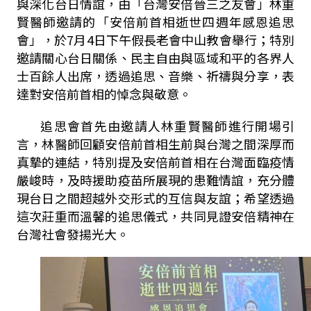
與深化台日情誼，由「台灣安倍晉三之友會」林重
賢醫師邀請的「安倍前首相逝世四週年感恩追思
會」，於
7
月
4
日下午假長老會中山教會舉行；特別
邀請關心台日關係、民主自由與區域和平的各界人
士百餘人出席，透過追思、音樂、祈禱與分享，表
達對安倍前首相的悼念與敬意。
追思會首先由邀請人林重賢醫師進行開場引
言，林醫師回顧安倍前首相生前與台灣之間深厚而
真摯的連結，特別提及安倍前首相在台灣面臨疫情
嚴峻時，及時援助疫苗所展現的患難情誼，充分體
現台日之間超越外交形式的互信與友誼；希望透過
這次莊重而溫馨的追思儀式，共同見證安倍精神在
台灣社會發揚光大。