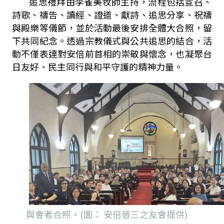
追思禮拜由李雀美牧師主持，流程包括宣召、
詩歌、禱告、讀經、證道、獻詩、追思分享、祝禱
與殿樂等儀節，並於活動最後安排全體大合照，留
下共同紀念。透過宗教儀式與公共追思的結合，活
動不僅表達對安倍前首相的崇敬與懷念，也凝聚台
日友好、民主同行與和平守護的精神力量。
與會者合照。(圖： 安倍晉三之友會提供)