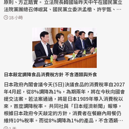
原則、方正踏實。 立法院長韓國瑜昨天中午在國民黨立
法院黨團總召傅崐萁、國民黨立委洪孟楷、許宇甄、林
思銘、...
18 小時
日本敲定調降食品消費稅方針 不含酒類與外食
日本政府內閣會議今天(5日)決議食品的消費稅率自2027
年4月起，從8%調降為1%，為期兩年，將在今秋向國會
提交法案。若法案通過，將是日本1989年導入消費稅以
來，首度調降稅率。 共同社與「日本經濟新聞」報導，
根據日本政府今天敲定的方針，消費者在餐廳內用餐仍
維持10%稅率。而從8%調降為1%的產品，不含酒類與
外食。...
1 天