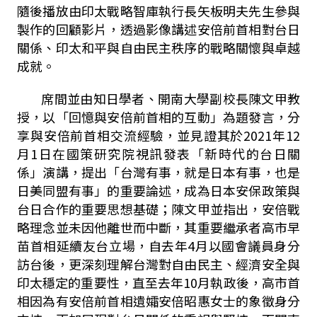
隨後播放由印太戰略智庫執行長矢板明夫先生參與
製作的回顧影片，透過影像講述安倍前首相對台日
關係、印太和平與自由民主秩序的戰略關懷與卓越
成就。
席間並由知日學者、開南大學副校長陳文甲教
授，以「回憶與安倍前首相的互動」為題發言，分
享與安倍前首相交流經驗，並見證其於
2021
年
12
月
1
日在國策研究院視訊發表「新時代的台日關
係」演講，提出「台灣有事，就是日本有事，也是
日美同盟有事」的重要論述，成為日本安保政策與
台日合作的重要思想基礎；陳文甲並指出，安倍戰
略理念並未因他離世而中斷，其重要繼承者高市早
苗首相延續友台立場，自去年
4
月以國會議員身分
訪台後，更深刻理解台灣對自由民主、經濟安全與
印太穩定的重要性，直至去年
10
月執政後，高市首
相因為有安倍前首相遺孀安倍昭惠女士的象徵身分