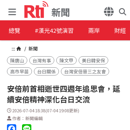
新聞
總覽
#漢光42號演習
兩岸
財經
:::
/
新聞
陳唐山
台灣有事
陳文甲
美日韓安保
高市早苗
台日關係
台灣安倍晉三之友會
安倍前首相逝世四週年追思會，延
續安倍精神深化台日交流
2026-07-04 18:38(07-04 19:08更新)
作者：新聞編輯