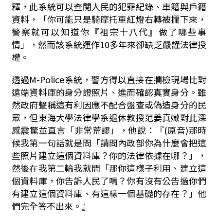
釋，此系統可以查閱人民的犯罪紀錄、車籍與戶籍
資料，「你可能只是騎摩托車紅燈右轉被攔下來，
警察就可以知道你『祖宗十八代』做了哪些事
情」，然而該系統運作10多年來卻缺乏嚴謹法律授
權。
透過M-Police系統，警方得以直接在攔檢現場比對
遠端資料庫的身分證照片、進而確認真實身分。雖
然政府聲稱這有利因應不配合盤查或偽造身分的民
眾，但東海大學法律學系退休教授范姜真媺對此深
感震驚並直言「非常荒謬」，他說：『(原音)那時
候我第一句話就是問「請問內政部你為什麼會把這
些照片建立這個資料庫？你的法律依據在哪？」，
然後在我第二輪我就問「那你這樣子利用、建立這
個資料庫，你告訴人民了嗎？你有沒有公告過你們
有建立這個資料庫、有這樣一個基礎的存在？」他
們完全答不出來。』