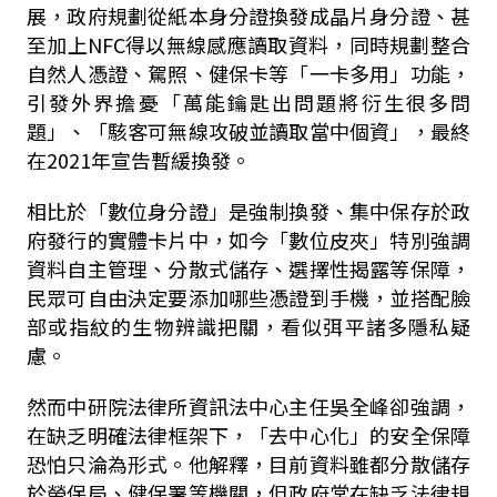
展，政府規劃從紙本身分證換發成晶片身分證、甚
至加上NFC得以無線感應讀取資料，同時規劃整合
自然人憑證、駕照、健保卡等「一卡多用」功能，
引發外界擔憂「萬能鑰匙出問題將衍生很多問
題」、「駭客可無線攻破並讀取當中個資」，最終
在2021年宣告暫緩換發。
相比於「數位身分證」是強制換發、集中保存於政
府發行的實體卡片中，如今「數位皮夾」特別強調
資料自主管理、分散式儲存、選擇性揭露等保障，
民眾可自由決定要添加哪些憑證到手機，並搭配臉
部或指紋的生物辨識把關，看似弭平諸多隱私疑
慮。
然而中研院法律所資訊法中心主任吳全峰卻強調，
在缺乏明確法律框架下，「去中心化」的安全保障
恐怕只淪為形式。他解釋，目前資料雖都分散儲存
於勞保局、健保署等機關，但政府常在缺乏法律規