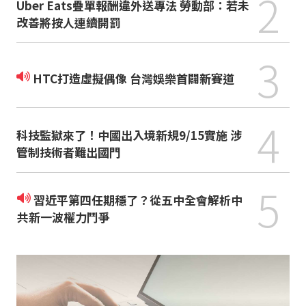
2
Uber Eats疊單報酬違外送專法 勞動部：若未
改善將按人連續開罰
3
HTC打造虛擬偶像 台灣娛樂首闢新賽道
4
科技監獄來了！中國出入境新規9/15實施 涉
管制技術者難出國門
5
習近平第四任期穩了？從五中全會解析中
共新一波權力鬥爭