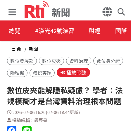
新聞
總覽
#漢光42號演習
財經
國際
:::
/
新聞
數位發展部
數位皮夾
資料治理
數位身分證
播放聆聽
隱私權
精選專題
數位皮夾能解隱私疑慮？ 學者：法
規模糊才是台灣資料治理根本問題
2026-07-06 16:20(07-06 18:44更新)
撰稿編輯：饒辰書