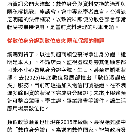
府資訊公開大進擊：數位身分與資料交換的治理與
隱私權挑戰」座談會，會中專家學者直言，台灣缺
乏明確的法律框架，以致資料即便分散各部會卻常
輕易被串接使用，是當前資料治理的根本問題。
從數位身分證到數位皮夾 隱私保護的難題
網購到貨了，以往到超商領包裹得拿出身分證「證
明是本人」，不論店員、監視器或身旁其他顧客都
可能不小心瞥見身分證字號、生日、甚至是婚姻狀
態。去(2025)年底數位發展部推出「數位憑證皮
夾」服務，目前可透過加入電信門號憑證、在不洩
漏多餘個資的狀況下完成身分驗證；未來此服務預
計可整合駕照、學生證、畢業證書等證件，讓生活
應用場景數位化。
類似政策願景也出現在2015年啟動、最後胎死腹中
的「數位身分證」。為邁向數位國家、智慧政府發