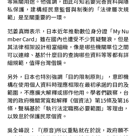
等無關用途。他強調，由此可知若要完善資料與隱
私保護，建構經民意監督與制衡的「法律層次規
範」是至關重要的一環。
范姜真媺表示，日本近年推動數位身分證「My Nu
mber Card」雖在國內也遭受不少質疑聲浪，但是
其法律框架設計相當細緻，像是哪些機關單位之間
可以連線、基於什麼目的查詢哪些資料等等都有詳
細規範，值得台灣借鏡。
另外，日本也特別強調「目的限制原則」，意即機
構在使用個人資料時理應框限在最初承諾的目的及
範圍，不應擴大解釋或挪作他用。學者們觀察，台
灣的政府機關常寬鬆解釋《個資法》第15條及第16
條，聲稱基於「執行法定職務必要範圍」等理由，
以致怠於保護民眾個資。
吳全峰說：『(原音)所以重點就在於說，政府願不