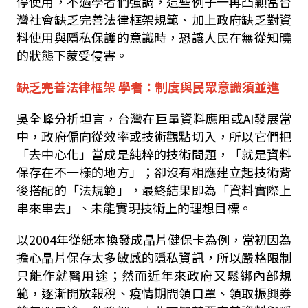
停使用，不過學者們強調，這些例子一再凸顯當台
灣社會缺乏完善法律框架規範、加上政府缺乏對資
料使用與隱私保護的意識時，恐讓人民在無從知曉
的狀態下蒙受侵害。
缺乏完善法律框架 學者：制度與民眾意識須並進
吳全峰分析坦言，台灣在巨量資料應用或AI發展當
中，政府偏向從效率或技術觀點切入，所以它們把
「去中心化」當成是純粹的技術問題，「就是資料
保存在不一樣的地方」；卻沒有相應建立起技術背
後搭配的「法規範」，最終結果即為「資料實際上
串來串去」、未能實現技術上的理想目標。
以2004年從紙本換發成晶片健保卡為例，當初因為
擔心晶片保存太多敏感的隱私資訊，所以嚴格限制
只能作就醫用途；然而近年來政府又鬆綁內部規
範，逐漸開放報稅、疫情期間領口罩、領取振興券