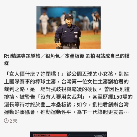
Rti精選專題導讀／很角色／本壘板後 劉柏君站成自己的模
樣
「女人懂什麼？妳閉嘴！」從公園丟球的小女孩，到站
上國際賽事的棒球主審，台灣第一位女性主審劉柏君的
裁判之路，是一場對抗歧視與霸凌的硬仗。 曾因性別遭
排擠、被警告「沒有人要用女裁判」，甚至歷經150場的
漫長等待才終於登上本壘板後；如今，劉柏君創辦台灣
運動好事協會，推動運動性平，為下一代築起更友善的
紅土...
2 天