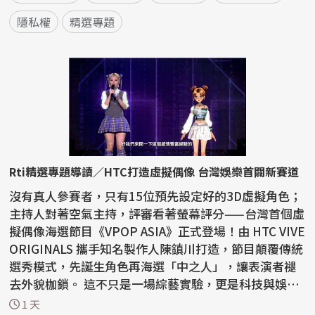
隱私權
精選專題
Rti精選專題導讀／HTC打造虛擬偶像 台灣娛樂首闢新賽道
沒有真人參賽者，只有15位預先設定好的3D虛擬角色；
主持人對著空氣主持，評審看著螢幕評分——台灣首個虛
擬偶像海選節目《VPOP ASIA》正式登場！由 HTC VIVE
ORIGINALS 攜手知名製作人陳鎮川打造，節目顛覆傳統
選秀模式，先誕生角色再海選「中之人」，讓表演者褪
去外貌枷鎖。 這不只是一場綜藝實驗，更是科技與娛樂
的...
1 天