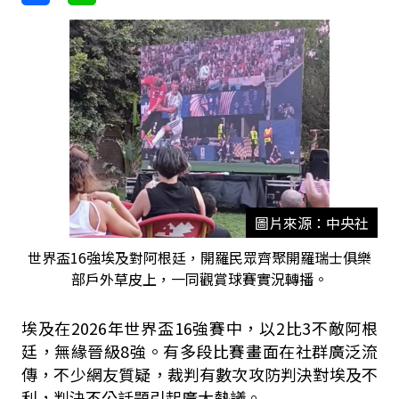
圖片來源：中央社
世界盃16強埃及對阿根廷，開羅民眾齊聚開羅瑞士俱樂
部戶外草皮上，一同觀賞球賽實況轉播。
埃及在2026年世界盃16強賽中，以2比3不敵阿根
廷，無緣晉級8強。有多段比賽畫面在社群廣泛流
傳，不少網友質疑，裁判有數次攻防判決對埃及不
利，判決不公話題引起廣大熱議。