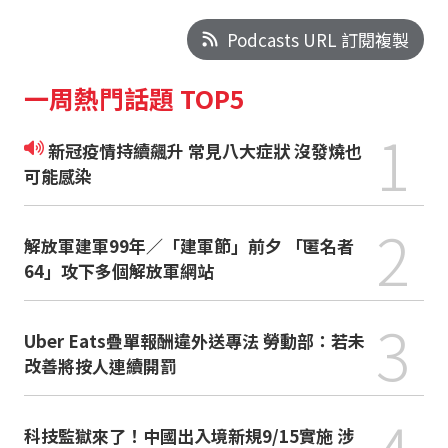
Podcasts URL 訂閱複製
一周熱門話題 TOP5
1
新冠疫情持續飆升 常見八大症狀 沒發燒也
可能感染
2
解放軍建軍99年／「建軍節」前夕 「匿名者
64」攻下多個解放軍網站
3
Uber Eats疊單報酬違外送專法 勞動部：若未
改善將按人連續開罰
科技監獄來了！中國出入境新規9/15實施 涉