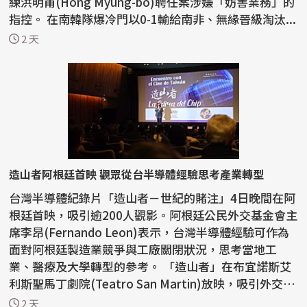
練洪明甫(Hong Myung-bo)聘任案涉嫌「妨害業務」的
指控。 在南韓隊爆冷門以0-1輸給南非、無緣晉級淘汰...
2 天
造山者阿根廷首映 觀眾從台半導體經驗思考產業轉型
台灣半導體紀錄片「造山者－世紀的賭注」4日晚間在阿
根廷首映，吸引逾200人觀影。阿根廷公民外交基金會主
席李昂(Fernando Leon)表示，台灣半導體經驗可作為
面對阿根廷製造業競爭與工廠關閉狀況，思考當地工
業、醫療及大學轉型的參考。 「造山者」在布宜諾斯艾
利斯聖馬丁劇院(Teatro San Martin)放映，吸引外交、
政界、...
2 天