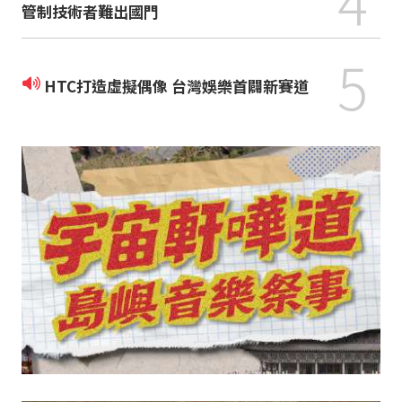
4
管制技術者難出國門
5
HTC打造虛擬偶像 台灣娛樂首闢新賽道