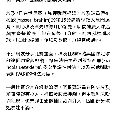
埃及7日在世足賽16強迎戰阿根廷，埃及球員伊布
拉欣(Yasser Ibrahim)於第15分鐘將球頂入球門遠
角，幫助埃及率先取得1比0領先，瞬間讓廣大球迷
興奮齊聲歡呼。但在最後11分鐘，阿根廷連進3
球，以3比2逆轉，使埃及飲恨，無緣晉級8強。
不少網友分享比賽畫面，埃及社群媒體與國際足球
評論圈均掀起熱議，聚焦法籍主裁判萊特西耶(Fra
ncois Letexier)的多次爭議性判決，以及影像輔助
裁判(VAR)的執法尺度。
一段比賽影片在網路流傳，阿根廷球員在防守埃及
前鋒時疑有拉人、推擠及肢體接觸，但主裁判未吹
判犯規，也未經由影像輔助裁判介入，因此部分球
迷表達不滿。