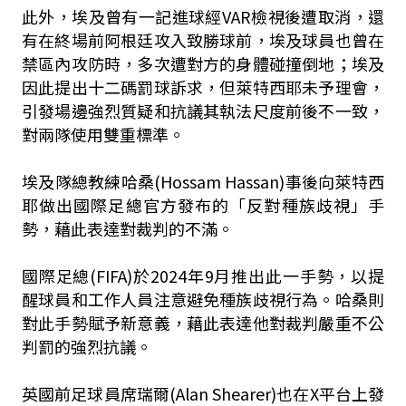
此外，埃及曾有一記進球經VAR檢視後遭取消，還
有在終場前阿根廷攻入致勝球前，埃及球員也曾在
禁區內攻防時，多次遭對方的身體碰撞倒地；埃及
因此提出十二碼罰球訴求，但萊特西耶未予理會，
引發場邊強烈質疑和抗議其執法尺度前後不一致，
對兩隊使用雙重標準。
埃及隊總教練哈桑(Hossam Hassan)事後向萊特西
耶做出國際足總官方發布的「反對種族歧視」手
勢，藉此表達對裁判的不滿。
國際足總(FIFA)於2024年9月推出此一手勢，以提
醒球員和工作人員注意避免種族歧視行為。哈桑則
對此手勢賦予新意義，藉此表達他對裁判嚴重不公
判罰的強烈抗議。
英國前足球員席瑞爾(Alan Shearer)也在X平台上發