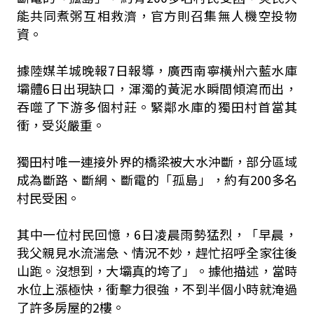
能共同煮粥互相救濟，官方則召集無人機空投物
資。
據陸媒羊城晚報7日報導，廣西南寧橫州六藍水庫
壩體6日出現缺口，渾濁的黃泥水瞬間傾瀉而出，
吞噬了下游多個村莊。緊鄰水庫的獨田村首當其
衝，受災嚴重。
獨田村唯一連接外界的橋梁被大水沖斷，部分區域
成為斷路、斷網、斷電的「孤島」，約有200多名
村民受困。
其中一位村民回憶，6日凌晨雨勢猛烈，「早晨，
我父親見水流湍急、情況不妙，趕忙招呼全家往後
山跑。沒想到，大壩真的垮了」。據他描述，當時
水位上漲極快，衝擊力很強，不到半個小時就淹過
了許多房屋的2樓。