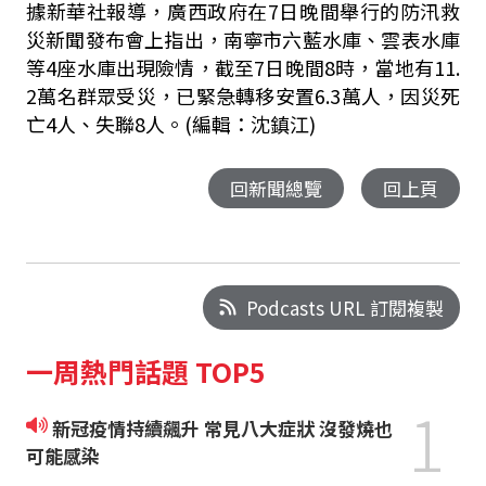
據新華社報導，廣西政府在7日晚間舉行的防汛救
災新聞發布會上指出，南寧市六藍水庫、雲表水庫
等4座水庫出現險情，截至7日晚間8時，當地有11.
2萬名群眾受災，已緊急轉移安置6.3萬人，因災死
亡4人、失聯8人。(編輯：沈鎮江)
回新聞總覽
回上頁
Podcasts URL 訂閱複製
一周熱門話題 TOP5
1
新冠疫情持續飆升 常見八大症狀 沒發燒也
可能感染