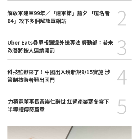
2
解放軍建軍99年／「建軍節」前夕 「匿名者
64」攻下多個解放軍網站
3
Uber Eats疊單報酬違外送專法 勞動部：若未
改善將按人連續開罰
4
科技監獄來了！中國出入境新規9/15實施 涉
管制技術者難出國門
5
力積電董事長黃崇仁辭世 扛過產業寒冬寫下
半導體傳奇篇章