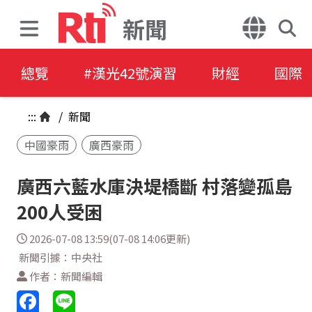
新聞
總覽
#漢光42號演習
財經
國際
:::
/
新聞
中國豪雨
廣西豪雨
廣西六藍水庫決堤橋斷 村落變孤島
200人受困
2026-07-08 13:59(07-08 14:06更新)
新聞引據：中央社
作者：新聞編輯