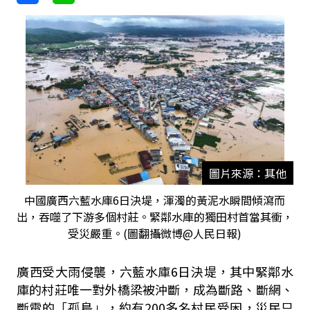
圖片來源：其他
中國廣西六藍水庫6日決堤，渾濁的黃泥水瞬間傾瀉而
出，吞噬了下游多個村莊。緊鄰水庫的獨田村首當其衝，
受災嚴重。(圖翻攝微博@人民日報)
廣西受大雨侵襲，六藍水庫6日決堤，其中緊鄰水
庫的村莊唯一對外橋梁被沖斷，成為斷路、斷網、
斷電的「孤島」，約有200多名村民受困，災民只