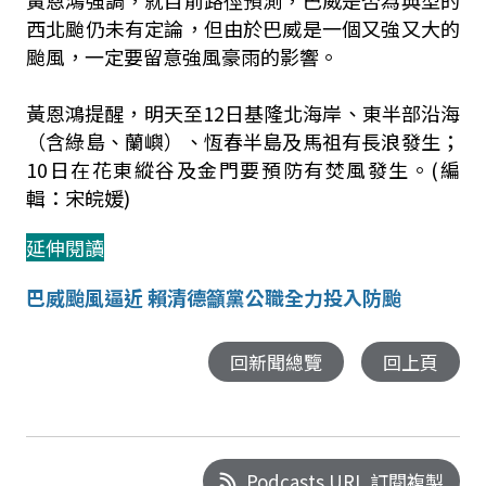
黃恩鴻強調，就目前路徑預測，巴威是否為典型的
西北颱仍未有定論，但由於巴威是一個又強又大的
颱風，一定要留意強風豪雨的影響。
黃恩鴻提醒，明天至12日基隆北海岸、東半部沿海
（含綠島、蘭嶼）、恆春半島及馬祖有長浪發生；
10日在花東縱谷及金門要預防有焚風發生。(編
輯：宋皖媛)
延伸閱讀
巴威颱風逼近 賴清德籲黨公職全力投入防颱
回新聞總覽
回上頁
Podcasts URL 訂閱複製