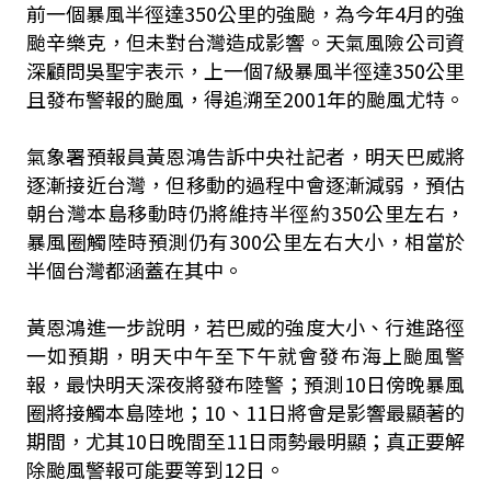
前一個暴風半徑達350公里的強颱，為今年4月的強
颱辛樂克，但未對台灣造成影響。天氣風險公司資
深顧問吳聖宇表示，上一個7級暴風半徑達350公里
且發布警報的颱風，得追溯至2001年的颱風尤特。
氣象署預報員黃恩鴻告訴中央社記者，明天巴威將
逐漸接近台灣，但移動的過程中會逐漸減弱，預估
朝台灣本島移動時仍將維持半徑約350公里左右，
暴風圈觸陸時預測仍有300公里左右大小，相當於
半個台灣都涵蓋在其中。
黃恩鴻進一步說明，若巴威的強度大小、行進路徑
一如預期，明天中午至下午就會發布海上颱風警
報，最快明天深夜將發布陸警；預測10日傍晚暴風
圈將接觸本島陸地；10、11日將會是影響最顯著的
期間，尤其10日晚間至11日雨勢最明顯；真正要解
除颱風警報可能要等到12日。