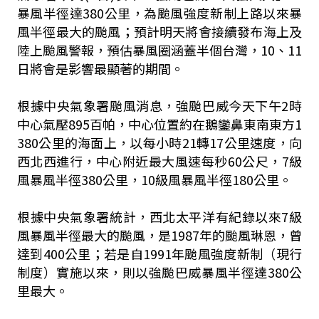
暴風半徑達380公里，為颱風強度新制上路以來暴
風半徑最大的颱風；預計明天將會接續發布海上及
陸上颱風警報，預估暴風圈涵蓋半個台灣，10、11
日將會是影響最顯著的期間。
根據中央氣象署颱風消息，強颱巴威今天下午2時
中心氣壓895百帕，中心位置約在鵝鑾鼻東南東方1
380公里的海面上，以每小時21轉17公里速度，向
西北西進行，中心附近最大風速每秒60公尺，7級
風暴風半徑380公里，10級風暴風半徑180公里。
根據中央氣象署統計，西北太平洋有紀錄以來7級
風暴風半徑最大的颱風，是1987年的颱風琳恩，曾
達到400公里；若是自1991年颱風強度新制（現行
制度）實施以來，則以強颱巴威暴風半徑達380公
里最大。