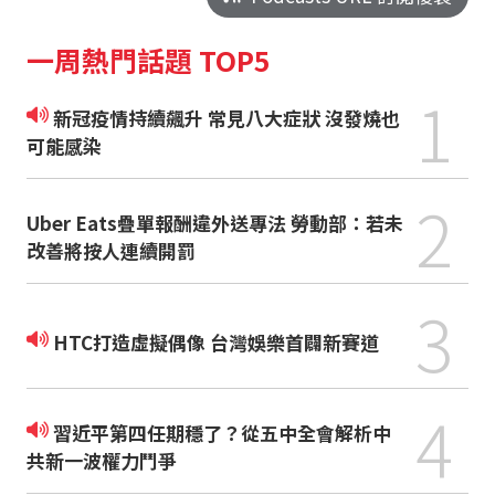
一周熱門話題 TOP5
1
新冠疫情持續飆升 常見八大症狀 沒發燒也
可能感染
2
Uber Eats疊單報酬違外送專法 勞動部：若未
改善將按人連續開罰
3
HTC打造虛擬偶像 台灣娛樂首闢新賽道
4
習近平第四任期穩了？從五中全會解析中
共新一波權力鬥爭