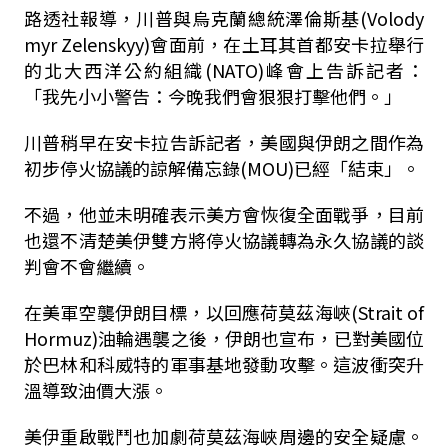
路透社報導，川普與烏克蘭總統澤倫斯基(Volody
myr Zelenskyy)會面前，在土耳其首都安卡拉舉行
的北大西洋公約組織(NATO)峰會上告訴記者：
「我先小小警告：今晚我們會狠狠打擊他們。」
川普稍早在安卡拉告訴記者，美國與伊朗之間作為
初步停火協議的諒解備忘錄(MOU)已經「結束」。
不過，他並未明確表示美方會恢復全面戰爭，目前
也還不清楚美伊雙方將停火協議轉為永久協議的談
判會不會繼續。
在美軍空襲伊朗目標，以回應荷莫茲海峽(Strait of
Hormuz)油輪遇襲之後，伊朗也宣布，已對美國位
於巴林和科威特的軍事基地發動攻擊。這波衝突升
溫導致油價大漲。
美伊重啟戰鬥也加劇荷莫茲海峽周邊的安全疑慮。