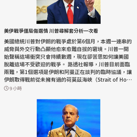
美伊戰爭僵局傷選情 川普尋解套分析一次看
美國總統川普對伊朗的戰爭處於第6個月，本週一連串的
威脅與外交行動凸顯他愈來愈難自拔的窘境。川普一開
始聲稱這場衝突只會持續數週，現在卻苦思如何讓美國
脫離這場不受歡迎的戰爭。 路透社報導，川普目前面臨
兩難，第1個選項是伊朗和阿曼正在談判的臨時協議，讓
伊朗取得戰前從未擁有過的荷莫茲海峽（Strait of Ho
r...
9 小時