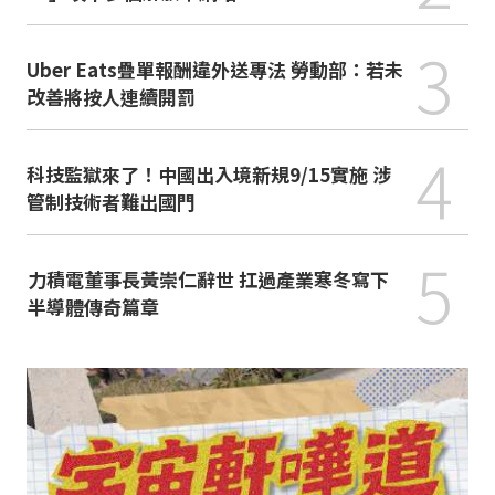
3
Uber Eats疊單報酬違外送專法 勞動部：若未
改善將按人連續開罰
4
科技監獄來了！中國出入境新規9/15實施 涉
管制技術者難出國門
5
力積電董事長黃崇仁辭世 扛過產業寒冬寫下
半導體傳奇篇章