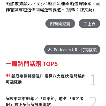
船舶數據顯示，至少4艘油氣運輸船選擇掉頭，而
非嘗試穿越這條關鍵運輸要道。(編輯：陳文蔚)
回新聞總覽
回上頁
Podcasts URL 訂閱複製
一周熱門話題 TOP5
1
新冠疫情持續飆升 常見八大症狀 沒發燒也
可能感染
2
解放軍建軍99年／「建軍節」前夕 「匿名者
64」攻下多個解放軍網站