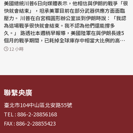
美國總統川普6日向媒體表示，他相信與伊朗的戰爭「很
快就會結束」，坦承美軍目前在部分武器供應方面面臨
壓力。 川普在白宮橢圓形辦公室談到伊朗時說：「我認
為這場戰爭很快就會結束。我不認為他們還能撐多
久。」 路透社本週稍早報導，美國陸軍在與伊朗長達5
個月的戰爭期間，已耗掉全球庫存中相當大比例的高精
準長程...
12 小時
聯繫央廣
臺北市104中山區北安路55號
TEL : 886-2-28856168
FAX : 886-2-28855423