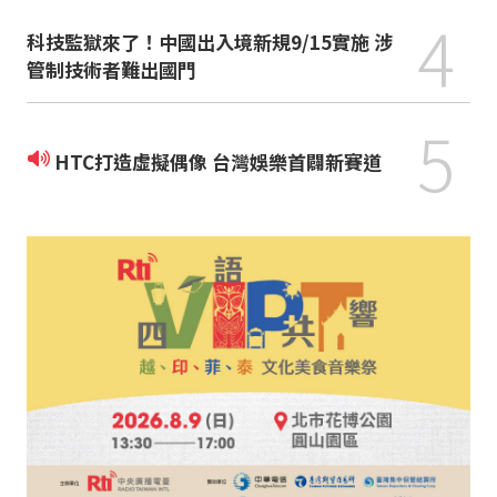
4
科技監獄來了！中國出入境新規9/15實施 涉
管制技術者難出國門
5
HTC打造虛擬偶像 台灣娛樂首闢新賽道