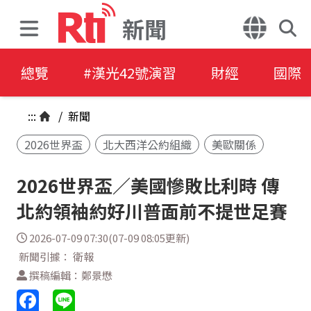
新聞
總覽
#漢光42號演習
財經
國際
:::
/
新聞
2026世界盃
北大西洋公約組織
美歐關係
2026世界盃／美國慘敗比利時 傳
北約領袖約好川普面前不提世足賽
2026-07-09 07:30(07-09 08:05更新)
新聞引據： 衛報
撰稿編輯：鄭景懋