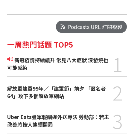
Podcasts URL 訂閱複製
一周熱門話題 TOP5
1
新冠疫情持續飆升 常見八大症狀 沒發燒也
可能感染
2
解放軍建軍99年／「建軍節」前夕 「匿名者
64」攻下多個解放軍網站
3
Uber Eats疊單報酬違外送專法 勞動部：若未
改善將按人連續開罰