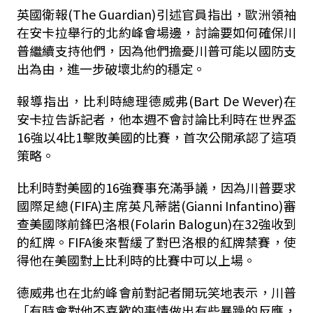
英國衛報(
The Guardian
)引述官員指出，歐洲領袖
在安卡拉舉行的北約峰會場邊，討論要如何確保川
普繼續支持他們，因為他們擔憂川普可能以國防支
出為由，進一步破壞北約的穩定。
報導指出，比利時總理德威弗(Bart De Wever)在
安卡拉告訴記者，他本週不會討論比利時在世界盃
16強以4比1擊敗美國的比賽，首次公開承認了這項
策略。
比利時對美國的16強賽事充滿爭議，因為川普要求
國際足總(FIFA)主席英凡蒂諾(Gianni Infantino)審
查美國隊前鋒巴洛根(Folarin Balogun)在32強收到
的紅牌。FIFA後來暫緩了對巴洛根的紅牌禁賽，使
得他在美國對上比利時的比賽中可以上場。
德威弗也在北約峰會前對記者開玩笑地表示，川普
「有時會對他不喜歡的事情做出有些暴躁的反應，