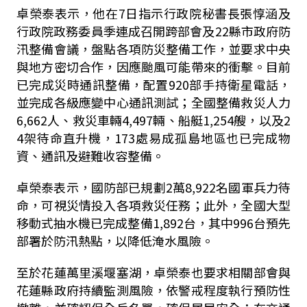
卓榮泰表示，他在7日指示行政院秘書長張惇涵及
行政院政務委員季連成召開跨部會及22縣市政府防
汛整備會議，盤點各項防災整備工作，並要求中央
與地方密切合作，因應颱風可能帶來的衝擊。目前
已完成災時通訊整備，配置920部手持衛星電話，
並完成各級應變中心通訊測試；全國整備救災人力
6,662人、救災車輛4,497輛、船艇1,254艘，以及2
4架待命直升機，173處易成孤島地區也已完成物
資、通訊及避難收容整備。
卓榮泰表示，國防部已規劃2萬8,922名國軍兵力待
命，可視災情投入各項救災任務；此外，全國大型
移動式抽水機已完成整備1,892台，其中996台預先
部署於防汛熱點，以降低淹水風險。
至於花蓮萬里溪堰塞湖，卓榮泰也要求相關部會與
花蓮縣政府持續監測風險，依警戒程度執行預防性