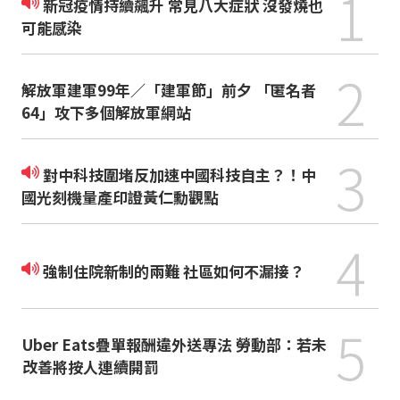
1
新冠疫情持續飆升 常見八大症狀 沒發燒也
可能感染
2
解放軍建軍99年／「建軍節」前夕 「匿名者
64」攻下多個解放軍網站
3
對中科技圍堵反加速中國科技自主？！中
國光刻機量產印證黃仁勳觀點
4
強制住院新制的兩難 社區如何不漏接？
5
Uber Eats疊單報酬違外送專法 勞動部：若未
改善將按人連續開罰