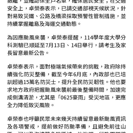
撤離，並確認保全戶名單，確保居民安全；在交通
安全上，卓榮泰表示，已請交通部視天候狀況，針
對易致災鐵、公路及橋梁採取預警性管制措施，並
持續掌握離島及海運交通動態。
為因應颱風來襲，卓榮泰提醒，114學年度大學分
科測驗已順延至7月13日、14日舉行，請考生及家
長留意最新公告。
卓榮泰表示，面對極端氣候帶來的挑戰，政府除持
續強化防災整備，截至今年6月底，內政部也已培
訓超過15萬名防災士，提升全民防災韌性。他也要
求地方政府把握颱風來襲前最後整備時間，加速完
成側溝清淤，尤其是「0625豪雨」受災地區，更應
全力降低致災風險。
卓榮泰也呼籲民眾未來幾天持續留意最新颱風資訊
及各項警戒，提前做好防颱準備，且避免前往山