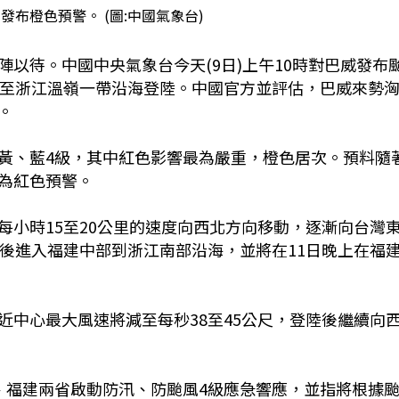
布橙色預警。 (圖:中國氣象台)
以待。中國中央氣象台今天(9日)上午10時對巴威發布
清至浙江溫嶺一帶沿海登陸。中國官方並評估，巴威來勢
。
黃、藍4級，其中紅色影響最為嚴重，橙色居次。預料隨
為紅色預警。
每小時15至20公里的速度向西北方向移動，逐漸向台灣
海後進入福建中部到浙江南部沿海，並將在11日晚上在福
近中心最大風速將減至每秒38至45公尺，登陸後繼續向
、福建兩省啟動防汛、防颱風4級應急響應，並指將根據