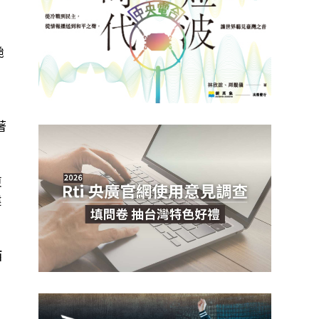
颱
洶
著
東
建
西
颱