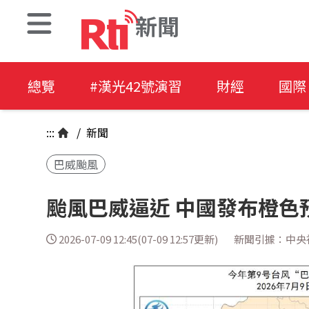
新聞
總覽
#漢光42號演習
財經
國際
:::
/
新聞
巴威颱風
颱風巴威逼近 中國發布橙色
2026-07-09 12:45(07-09 12:57更新)
新聞引據：中央