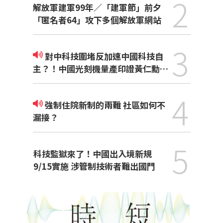
2
解放軍建軍99年／「建軍節」前夕
「匿名者64」攻下多個解放軍網站
3
對中科技圍堵反加速中國科技自
主？！中國光刻機量產印證黃仁勳觀
點
4
強制住院新制的兩難 社區如何不
漏接？
5
科技監獄來了！中國出入境新規
9/15實施 涉管制技術者難出國門