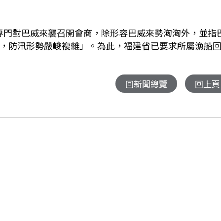
專門對巴威來襲召開會商，除形容巴威來勢洶洶外，並指
高，防汛形勢嚴峻複雜」。為此，福建省已要求所屬漁船
回新聞總覽
回上頁