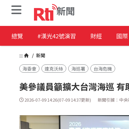
新聞
總覽
#漢光42號演習
財經
國際
:::
/
新聞
海委會
達克沃絲
海巡署
台海危機
美參議員籲擴大台灣海巡 有
2026-07-09 14:26(07-09 14:37更新)
新聞引據：中央