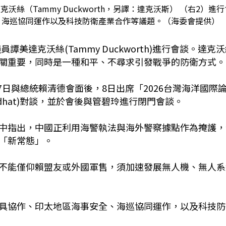
絲（Tammy Duckworth，另譯：達克沃斯） （右2）進行
、海巡協同運作以及科技防衛產業合作等議題。（海委會提供）
美達克沃絲(Tammy Duckworth)進行會談。達克
關重要，同時是一種和平、不尋求引發戰爭的防衛方式。
7日與總統賴清德會面後，8日出席「2026台灣海洋國際
ndhat)對談，並於會後與管碧玲進行閉門會談。
中指出，中國正利用海警執法與海外警察據點作為掩護，
「新常態」。
不能僅仰賴盟友或外國軍售，須加速發展無人機、無人系
具協作、印太地區海事安全、海巡協同運作，以及科技防