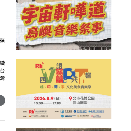
擴
續
台
灣