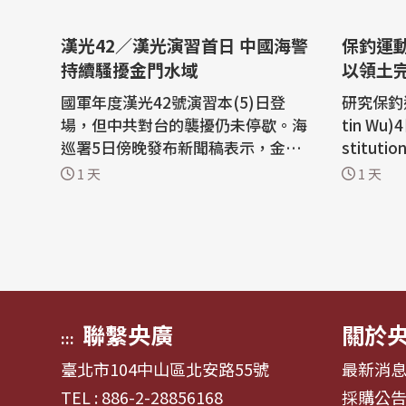
漢光42／漢光演習首日 中國海警
保釣運
持續騷擾金門水域
以領土
國軍年度漢光42號演習本(5)日登
研究保釣
場，但中共對台的襲擾仍未停歇。海
tin Wu
巡署5日傍晚發布新聞稿表示，金馬
stitu
澎分署第十二巡防區5日下午偵獲中
來局勢難
1 天
1 天
國海警船編隊靠近金門限制水域，海
入侵烏克
巡署立即調派巡防艇前推對應，全程
忽一個擁
併航監控，實施廣播喊話，將中國海
怨等主張所展
警船驅離出我金門水域。 海巡署說
究所舉辦
明，5日下午14時許，發現中國海警
州州立大
「14609」、「...
卓駿講...
聯繫央廣
關於
:::
臺北市104中山區北安路55號
最新消
TEL : 886-2-28856168
採購公