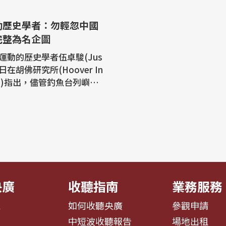
動歷史學者：勿輕忽中國
完整為名企圖
運動的歷史學者伍卓駿(Jus
)4日在胡佛研究所(Hoover In
tion)指出，儘管釣魚台列嶼未
以預測，但鑑於先前俄羅斯
蘭的教訓，國際社會不可輕
核大國以領土完整與歷史恩
現的企圖。 美國胡佛研
近代中國與台灣工作坊。加
學沙加緬度分校歷史學者伍
央廣
收聽指南
業務服務
息
如何收聽央廣
參觀申請
告
中短波收聽報告
場地出租