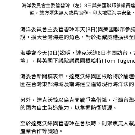
海洋委員會主委管碧玲（左）8日與美國聯邦參議員達克沃
談，雙方聚焦無人載具協作、印太地區海事安全
海洋委員會主委管碧玲昨天(8日)與美國聯邦參議員譚
說，擴大台灣海巡的角色，對於抵禦威權擴張至
海委會今天(9日)說明，達克沃絲6日率團訪台，
壇」，與英國下議院議員圖根哈特(Tom Tuge
海委會新聞稿表示，達克沃絲與圖根哈特於論壇
圖在台灣東部海域及南海建立違背現行海洋法的
另外，達克沃絲以烏克蘭戰爭為借鏡，呼籲台灣
的國內自主製造能力，以掌握防衛資源。
至於達克沃絲與管碧玲在會談時，則聚焦無人載
產業合作等議題。