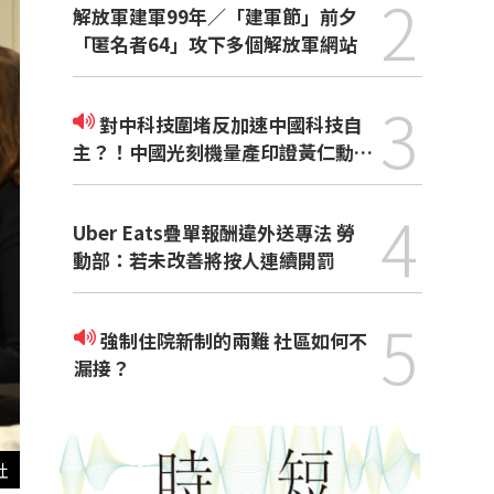
2
解放軍建軍99年／「建軍節」前夕
「匿名者64」攻下多個解放軍網站
3
對中科技圍堵反加速中國科技自
主？！中國光刻機量產印證黃仁勳觀
點
4
Uber Eats疊單報酬違外送專法 勞
動部：若未改善將按人連續開罰
5
強制住院新制的兩難 社區如何不
漏接？
社