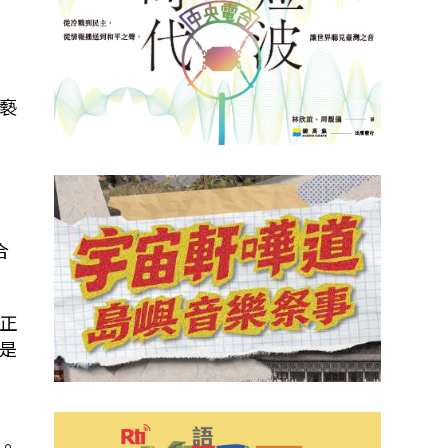
表
褻
合
正
是
謀。