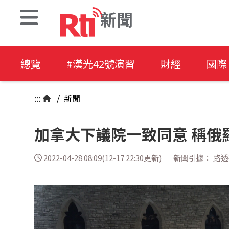
新聞
總覽
#漢光42號演習
財經
國際
:::
/
新聞
加拿大下議院一致同意 稱俄
2022-04-28 08:09(12-17 22:30更新)
新聞引據： 路