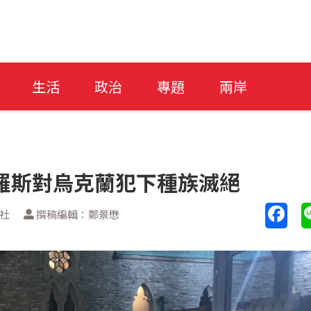
生活
政治
專題
兩岸
羅斯對烏克蘭犯下種族滅絕
透社
撰稿編輯：鄭景懋