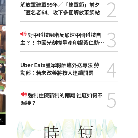
2
解放軍建軍99年／「建軍節」前夕
「匿名者64」攻下多個解放軍網站
3
對中科技圍堵反加速中國科技自
主？！中國光刻機量產印證黃仁勳觀
點
4
Uber Eats疊單報酬違外送專法 勞
動部：若未改善將按人連續開罰
5
強制住院新制的兩難 社區如何不
漏接？
他