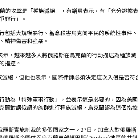
克蘭的攻擊是「種族滅絕」，有議員表示，有「充分證據
爭罪行」。
行包括大規模暴行、蓄意殺害烏克蘭平民的系統性事件、
、精神傷害和強暴。
deau)表示，越來越多人將俄羅斯在烏克蘭的行動描述為種族滅
的指控。
族滅絕，但他也表示，國際律師必須決定這次入侵是否符
行動為「特殊軍事行動」，並表示這是必要的，因為美國
克蘭對講俄語的族群進行種族滅絕，烏克蘭認為這個指控
俄羅斯實施制裁的多個國家之一。27日，加拿大對俄羅斯
俄羅斯企圖併吞烏克蘭東部頓巴斯(Donbas)地區的共