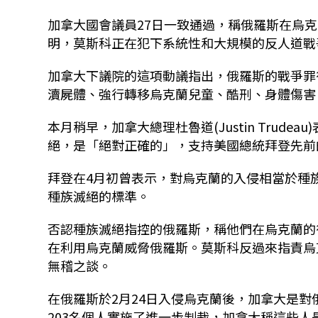
加拿大國會議員27日一致通過，稱俄羅斯在烏
明，莫斯科正在犯下系統性和大規模的反人道戰
加拿大下議院的這項動議指出，俄羅斯的戰爭罪
瀆屍體、強行轉移烏克蘭兒童、酷刑、身體傷害
本月稍早，加拿大總理杜魯道(Justin Tru
絕，是「絕對正確的」，支持美國總統拜登先前
拜登在4月初曾表示，對烏克蘭的入侵相當於種
種族滅絕的標準。
否認種族滅絕指控的俄羅斯，稱他們在烏克蘭的
在利用烏克蘭威脅俄羅斯。莫斯科反過來指責烏
無稽之談。
在俄羅斯於2月24日入侵烏克蘭後，加拿大是對
203名個人實施了進一步制裁，加拿大稱這些人是