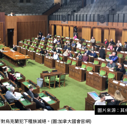
圖片來源：其
對烏克蘭犯下種族滅絕。(圖:加拿大國會官網)