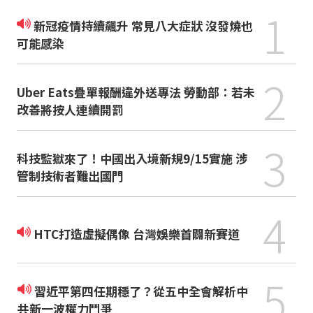
1
新冠疫情持續飆升 常見八大症狀 沒發燒也
可能感染
2
Uber Eats疊單報酬違外送專法 勞動部：若未
改善將按人連續開罰
3
科技監獄來了！中國出入境新規9/15實施 涉
管制技術者難出國門
4
HTC打造虛擬偶像 台灣娛樂首闢新賽道
5
習近平第四任期穩了？從五中全會解析中
共新一波權力鬥爭