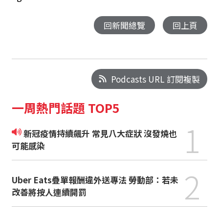
回新聞總覽
回上頁
Podcasts URL 訂閱複製
一周熱門話題 TOP5
1
新冠疫情持續飆升 常見八大症狀 沒發燒也
可能感染
2
Uber Eats疊單報酬違外送專法 勞動部：若未
改善將按人連續開罰