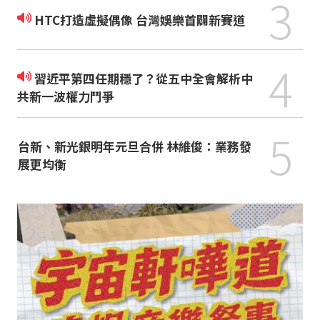
3
HTC打造虛擬偶像 台灣娛樂首闢新賽道
4
習近平第四任期穩了？從五中全會解析中
共新一波權力鬥爭
5
台新、新光銀明年元旦合併 林維俊：業務發
展更均衡