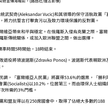
奇宣傳海報前。(路透社/達志影像)
奇(Aleksandar Vucic)和其領導的保守派執政黨「
rty，SNS)，將力抗誓言打擊貪污以及致力環境保護的反對黨。
爾維亞帶來和平與穩定。在俄羅斯入侵烏克蘭之際，塞爾
羅斯傳統關係，或加入歐洲聯盟之間，做出選擇。
標準時間5時開始，18時結束。
將領波諾斯(Zdravko Ponos)。波諾斯代表親歐洲
選。
公布的民調，「塞爾維亞人民黨」將贏得53.6%的選票，「勝利
Socialists)以10.2%，位居第三。而由環保人士組織
席次所需的3%門檻。
和盟友得以在250席國會中，取得了佔絕大多數的188