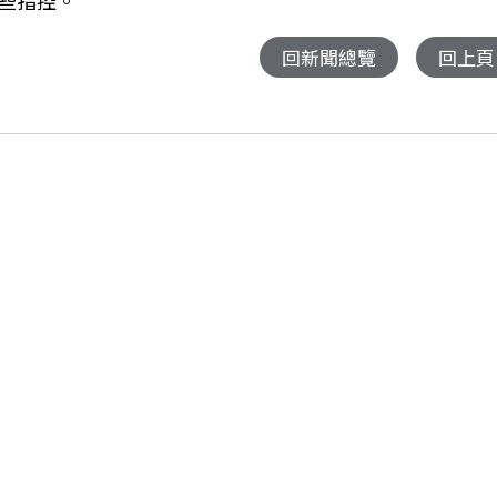
些指控。
回新聞總覽
回上頁