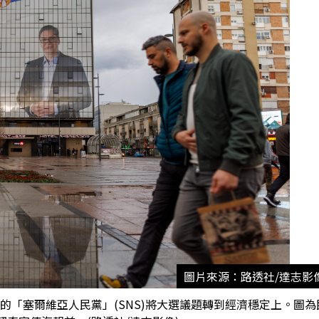
圖片來源：路透社/達志影
c)所領導的「塞爾維亞人民黨」(SNS)將大選議題轉到經濟穩定上。圖為