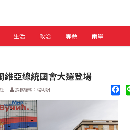
生活
政治
專題
兩岸
爾維亞總統國會大選登場
透社
撰稿編輯：楊明娟