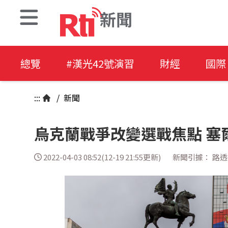
新聞
總覽
#漢光42號演習
財經
國際
:::
/
新聞
烏克蘭戰爭改變選戰焦點 塞
2022-04-03 08:52(12-19 21:55更新)
新聞引據： 路