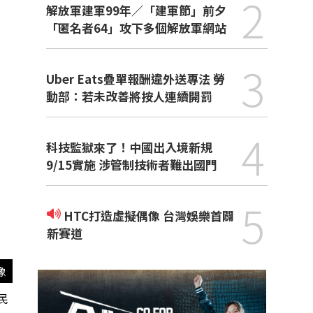
2
解放軍建軍99年／「建軍節」前夕
「匿名者64」攻下多個解放軍網站
3
Uber Eats疊單報酬違外送專法 勞
動部：若未改善將按人連續開罰
4
科技監獄來了！中國出入境新規
9/15實施 涉管制技術者難出國門
5
HTC打造虛擬偶像 台灣娛樂首闢
新賽道
像
民