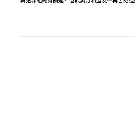
與犯罪組織有關連。但武契奇和盟友一再否認這