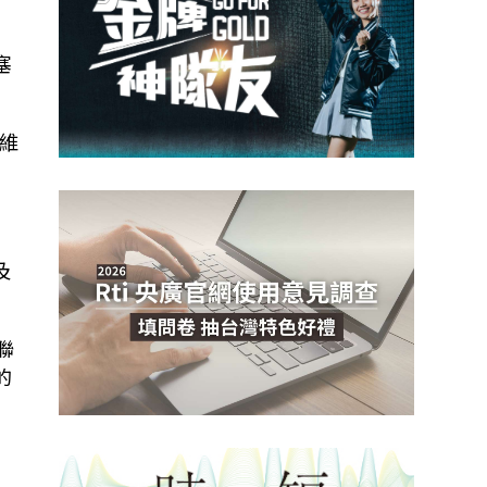
塞
維
及
聯
的