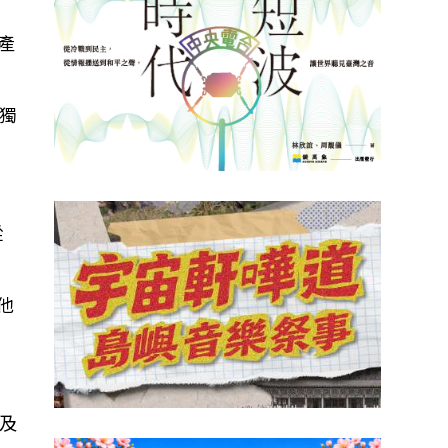
產
獨
從
他
及