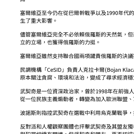
塞爾維亞至今仍在從巴爾幹戰爭以及1990年代
生了重大影響。
儘管塞爾維亞完全不必依賴俄羅斯的天然氣，但
立的立場，也獲得俄羅斯的力挺。
塞爾維亞雖然支持聯合國兩項譴責俄羅斯的決議
民調機構「CeSID」負責人克拉卡爾(Bojan 
原本關注貪腐、環境和法治，變成了尋求經濟穩
武契奇是一位資深政治家，曾於1998年在前強人米洛塞
從一位民族主義煽動者，轉變為加入歐洲聯盟、
波諾斯則指控武契奇在選戰中利用烏克蘭戰爭，
反對派和人權觀察團體也抨擊武契奇及其盟友獨