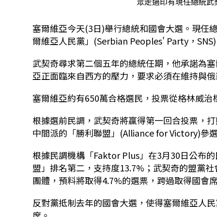
眾走過印有現任總統武契
塞爾維亞今天(3日)舉行總統和國會大選。現任總統武契
爾維亞人民黨」(Serbian Peoples' Pa
武契奇尋求第二個五年的總統任期，他承諾為塞
亞正面臨來自西方的壓力，要求必須在維持與俄
塞爾維亞約有650萬合格選民，投票從格林威治
根據選前民調，武契奇將贏得第一回合投票，打敗退役
中間派的「勝利聯盟」(Alliance for Victory)參
根據民調機構「Faktor Plus」在3月30日
盟」排名第二，支持度13.7%；武契奇的盟黨社會黨(
團體，預料將取得4.7%的選票，跨過取得國會
反對黨抵制去年的國會大選，使得塞爾維亞人民黨
席。