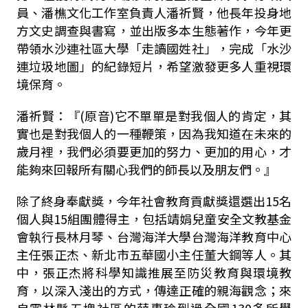
員、潘樵文化工作室負責人潘祈賢，他長年投身地
方文史調查與書寫，並出版多本生態著作，今年更
帶領水沙連社區大學「走讀國姓社」，完成「水沙
連垃圾地圖」的紀錄短片，希望激發更多人重視環
境保育。
潘祈賢：『(原音)它不單單是對我個人的肯定，其
實也是對我個人的一種鞭策，因為我知道在未來的
歲月裡，我們必須要更加的努力、更加的用心，才
能夠來回報所有關心我們的師長以及朋友們。』
除了終身奉獻獎，今年社會教育貢獻獎還選出15名
個人與15組團體得主，包括靖娟兒童安全文教基金
會執行長林月琴、台灣海洋大學台灣海洋教育中心
主任張正杰、新北市五華國小主任董大鋼等人。其
中，張正杰將科學知識推展至防災教育與環境教
育，以深入淺出的方式，傳達正確的親海觀念；來