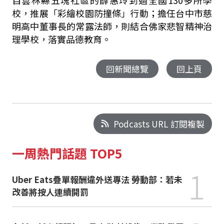
自雲林縣五塊社區的薛惠玲到過全國130多所學
校，推展「彩繪校園防撞條」行動；擔任台中市慈
明高中董事長的常露法師，則結合佛家悲智精神治
理學校，落實品德教育。
回新聞總覽
回上頁
Podcasts URL 訂閱複製
一周熱門話題 TOP5
1
Uber Eats疊單報酬違外送專法 勞動部：若未
改善將按人連續開罰