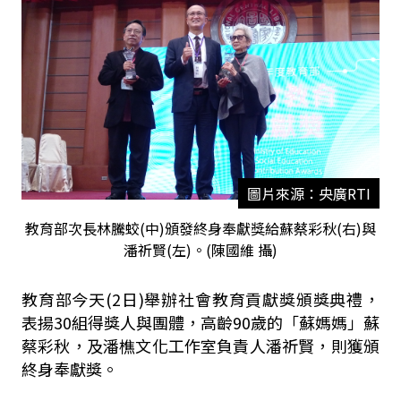
圖片來源：央廣RTI
教育部次長林騰蛟(中)頒發終身奉獻獎給蘇蔡彩秋(右)與
潘祈賢(左)。(陳國維 攝)
教育部今天(2日)舉辦社會教育貢獻獎頒獎典禮，
表揚30組得獎人與團體，高齡90歲的「蘇媽媽」蘇
蔡彩秋，及潘樵文化工作室負責人潘祈賢，則獲頒
終身奉獻獎。