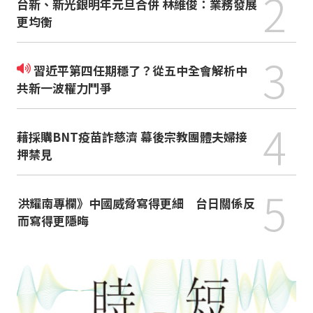
2
台新、新光銀明年元旦合併 林維俊：業務發展
更均衡
3
習近平第四任期穩了？從五中全會解析中
共新一波權力鬥爭
4
藉採購BNT疫苗詐慈濟 幕後宗教團體夫婦接
押禁見
5
洪耀南專欄》中國威脅寫得更細 台日關係反
而寫得更隱晦