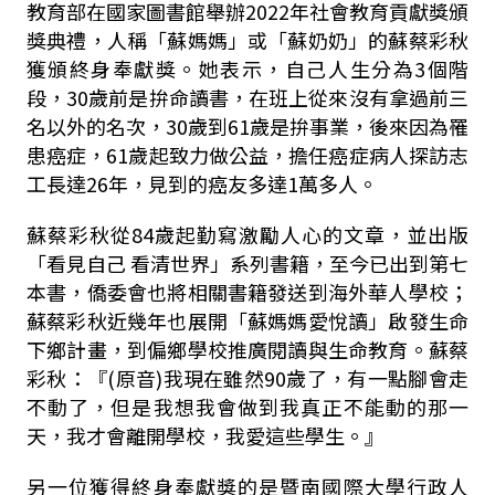
教育部在國家圖書館舉辦2022年社會教育貢獻獎頒
獎典禮，人稱「蘇媽媽」或「蘇奶奶」的蘇蔡彩秋
獲頒終身奉獻獎。她表示，自己人生分為3個階
段，30歲前是拚命讀書，在班上從來沒有拿過前三
名以外的名次，30歲到61歲是拚事業，後來因為罹
患癌症，61歲起致力做公益，擔任癌症病人探訪志
工長達26年，見到的癌友多達1萬多人。
蘇蔡彩秋從84歲起勤寫激勵人心的文章，並出版
「看見自己 看清世界」系列書籍，至今已出到第七
本書，僑委會也將相關書籍發送到海外華人學校；
蘇蔡彩秋近幾年也展開「蘇媽媽愛悅讀」啟發生命
下鄉計畫，到偏鄉學校推廣閱讀與生命教育。蘇蔡
彩秋：『(原音)我現在雖然90歲了，有一點腳會走
不動了，但是我想我會做到我真正不能動的那一
天，我才會離開學校，我愛這些學生。』
另一位獲得終身奉獻獎的是暨南國際大學行政人