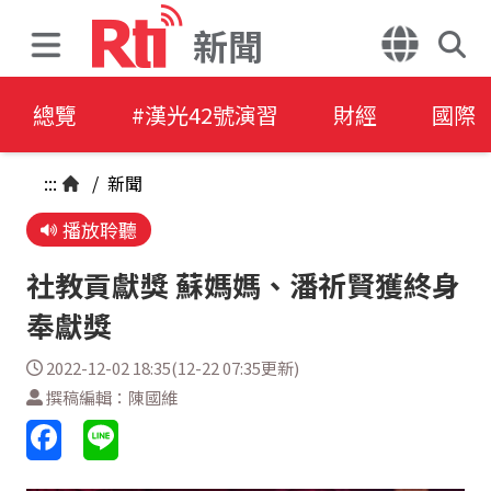
新聞
總覽
#漢光42號演習
財經
國際
:::
/
新聞
播放聆聽
社教貢獻獎 蘇媽媽、潘祈賢獲終身
奉獻獎
2022-12-02 18:35(12-22 07:35更新)
撰稿編輯：陳國維