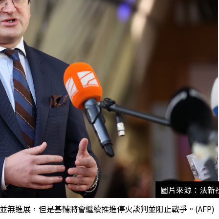
圖片來源：法新
無進展，但是基輔將會繼續推進停火談判並阻止戰爭。(AFP)