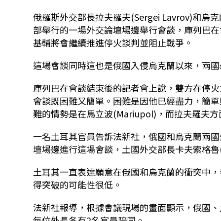
俄羅斯外交部長拉夫羅夫(Sergei Lavrov)和烏克
部舉行的一場外交論壇場邊舉行會談，庫列巴在
基輔將會繼續推進停火談判並阻止戰爭。
這場會談同時這也是俄國入侵烏克蘭以來，兩國
庫列巴在會談結束後的記者會上說，雙方在停火
會談既困難又簡單。困難是因他已經盡力，簡單
難的情勢是在馬立波(Mariupol)，而拉夫羅
一名土耳其官員告訴法新社，俄國和烏克蘭兩國外長
壇場邊進行這場會談，土國外交部長卡夫索格魯(Mevl
土耳其一直表達願意在俄國和烏克蘭的衝突中，
得突破的可能性很低。
法新社報導，根據會議現場的畫面顯示，俄國、
每位外長各有2名官員陪同。