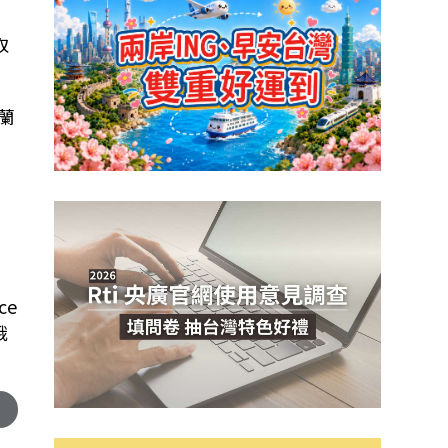
取
蘭
ce
俄