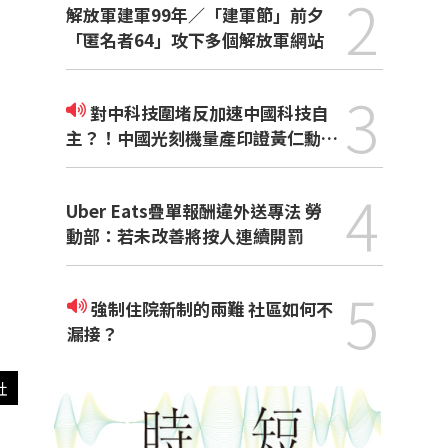
2
解放軍建軍99年／「建軍節」前夕
「匿名者64」攻下多個解放軍網站
3
對中科技圍堵反加速中國科技自
主？！中國光刻機量產印證黃仁勳觀
點
4
Uber Eats疊單報酬違外送專法 勞
動部：若未改善將按人連續開罰
5
強制住院新制的兩難 社區如何不
漏接？
社