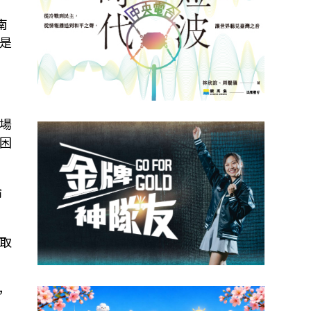
南
是
場
困
論
取
，