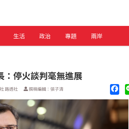
生活
政治
專題
兩岸
長：停火談判毫無進展
社 路透社
撰稿編輯：張子清