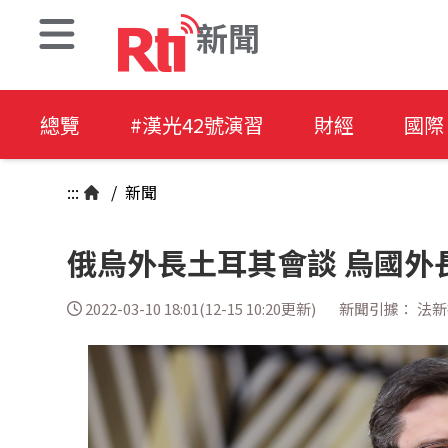
新聞
總覽
#漢光42號演習
財經
國際
:::
/
新聞
俄烏外長土耳其會談 烏國外
2022-03-10 18:01(12-15 10:20更新)
新聞引據： 法新