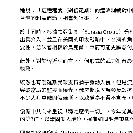
她說：「這種程度（對俄羅斯）的經濟制裁對中
台灣的利益而論，相當划得來」。
於此同時，根據歐亞集團（Eurasia Grou
出兵介入。並且在美國的印太戰略中，台灣的角
要性，意味著相較於烏克蘭，華府可能更願意付
此外，對於習近平而言，任何形式的武力犯台最
執政。
縱然也有俄羅斯民眾支持蒲亭發動入侵，但是流
突破當局的監控而曝光，俄羅斯境內爆發反戰抗
不少人有意離開俄羅斯，以致蒲亭不得不宣布，
偏偏中共向來重視「穩定壓倒一切」，今年尤其
的第3任，以鞏固個人權位，還有如同毛澤東與
國際戰略研究所（International Institute fo