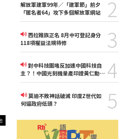
2
解放軍建軍99年／「建軍節」前夕
「匿名者64」攻下多個解放軍網站
3
西拉雅族正名 8月中可登記身分
118項權益法規待修
4
對中科技圍堵反加速中國科技自
主？！中國光刻機量產印證黃仁勳觀
點
5
莫迪不敗神話破滅 印度Z世代如
何逼政府低頭？
他