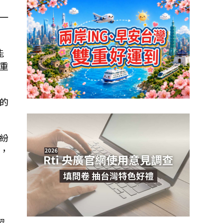
一
能
重
的
紛
，
例
習