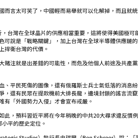
國而言太可笑了，中國輕而易舉就可以化解掉，而且就統
p）分析，台灣在全球晶片的供應相當重要，這將使得美國極可
色可說是「戰略關鍵」，加上台灣在全球半導體供應鏈的
上捍衛台灣的代價。
大賭注就是出差錯的可能性，而危及他個人前途及共產黨
血、平民死傷的圖像，還有俄羅斯士兵士氣低落的消息紛
爭，還有民眾在提款機前大排長龍，邊境封鎖的謠言流竄
唯有「外國勢力入侵」才會宣布戒嚴。
如此，預料習近平將在今年稍晚的中共20大尋求違反慣
鄧小平的歷史定位。
r Strategic Studies）執行長史瑞爾（Ben Schreer）說：「