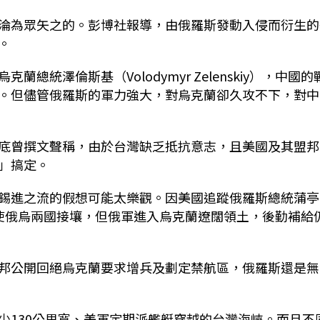
淪為眾矢之的。彭博社報導，由俄羅斯發動入侵而衍生的
。
統澤倫斯基（Volodymyr Zelenskiy），中國的
。但儘管俄羅斯的軍力強大，對烏克蘭卻久攻不下，對中
底曾撰文聲稱，由於台灣缺乏抵抗意志，且美國及其盟邦
」搞定。
錫進之流的假想可能太樂觀。因美國追蹤俄羅斯總統蒲亭
月，且即使俄烏兩國接壤，但俄軍進入烏克蘭遼闊領土，後勤補給
邦公開回絕烏克蘭要求增兵及劃定禁航區，俄羅斯還是無
少130公里寬、美軍定期派艦艇穿越的台灣海峽。而且不