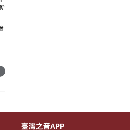
斯
會
臺灣之音APP