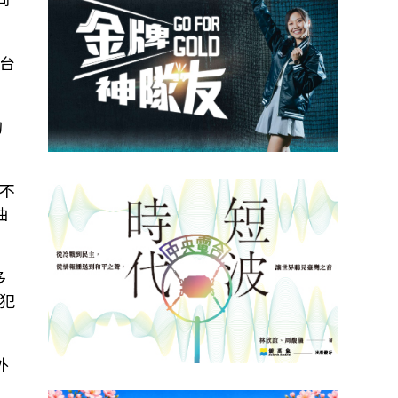
台
的
不
油
多
犯
外