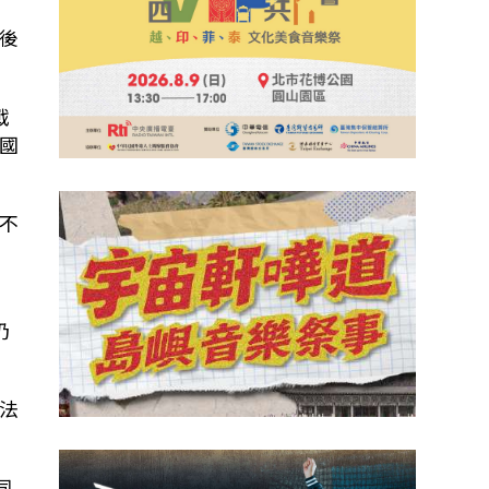
後
戰
國
不
仍
法
同