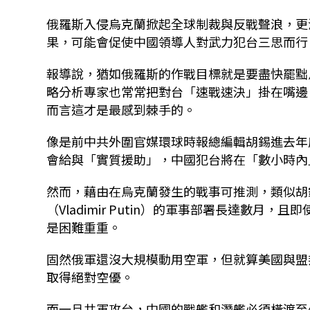
俄羅斯入侵烏克蘭掀起全球制裁與反戰聲浪，更
果，可能會促使中國領導人對武力犯台三思而行
報導說，猶如俄羅斯的作戰目標就是要盡快罷黜烏克蘭總
略分析專家也常常把對台「速戰速決」掛在嘴邊
而言這才是最感到棘手的。
像是前中共外圍官媒環球時報總編輯胡錫進去年
會給與「實質援助」，中國犯台將在「數小時內
然而，藉由在烏克蘭發生的戰事可推測，類似胡
（Vladimir Putin）的軍事部署長達數
是困難重重。
固然俄軍還沒大規模動用空軍，但就算美國與盟
取得絕對空優。
而一旦共軍攻台，中國的戰艦和潛艦必須橫渡至