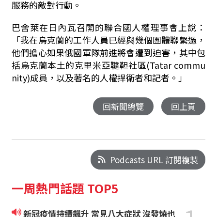
服務的敵對行動。
巴舍萊在日內瓦召開的聯合國人權理事會上說：
「我在烏克蘭的工作人員已經與幾個團體聯繫過，
他們擔心如果俄國軍隊前進將會遭到迫害，其中包
括烏克蘭本土的克里米亞韃靼社區(Tatar commu
nity)成員，以及著名的人權捍衛者和記者。」
回新聞總覽
回上頁
Podcasts URL 訂閱複製
一周熱門話題 TOP5
新冠疫情持續飆升 常見八大症狀 沒發燒也