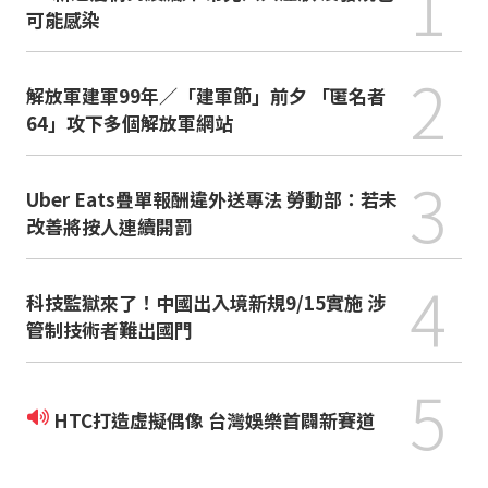
1
可能感染
2
解放軍建軍99年／「建軍節」前夕 「匿名者
64」攻下多個解放軍網站
3
Uber Eats疊單報酬違外送專法 勞動部：若未
改善將按人連續開罰
4
科技監獄來了！中國出入境新規9/15實施 涉
管制技術者難出國門
5
HTC打造虛擬偶像 台灣娛樂首闢新賽道