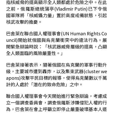
指核威脅的提高顯示全人類都處於危險之中。在此
之前，俄羅斯總統蒲亭(Vladimir Putin)已下令俄
國軍隊將「核威懾力量」置於高度戒備狀態，引起
核武攻擊的擔憂。
巴舍萊在聯合國人權理事會(UN Human Rights Co
uncil)開始就俄國與烏克蘭衝突中的違法行為，展
開緊急辯論時說：「核武器威脅層級的提高，凸顯
全人類面臨的風險嚴重性。」
巴舍萊接著表示，隨著俄國在烏克蘭的軍事行動升
級，主要城市遭到轟炸，以及集束武器(cluster we
apons)攻擊平民目標的報導，使得烏克蘭數以千萬
計的人處於「潛在的致命危險」之中。
聯合國人權理事會今天開始進行緊急辯論，考慮成
立一個調查委員會，調查俄羅斯涉嫌侵犯人權的行
為，巴舍萊在會上呼籲立即停止嚴重破壞基本人道