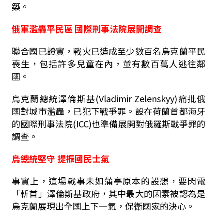
築。
俄軍濫轟平民區 國際刑事法院展開調查
聯合國已證實，戰火已造成至少數百名烏克蘭平民
喪生，包括許多兒童在內，並有數百萬人逃往鄰
國。
烏克蘭總統澤倫斯基(Vladimir Zelenskyy)痛批俄
國對城市濫轟，已犯下戰爭罪。設在荷蘭首都海牙
的國際刑事法院(ICC)也準備展開對俄羅斯戰爭罪的
調查。
烏總統堅守 提振國民士氣
事實上，這場戰事未如蒲亭原本的設想，要閃電
「斬首」澤倫斯基政府，其中最大的因素被認為是
烏克蘭展現出全國上下一氣，保衛國家的決心。