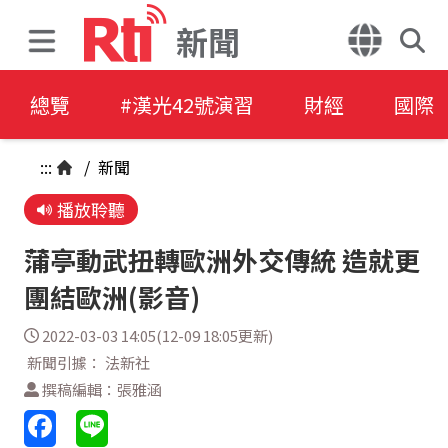
新聞
總覽
#漢光42號演習
財經
國際
:::
/
新聞
播放聆聽
蒲亭動武扭轉歐洲外交傳統 造就更
團結歐洲(影音)
2022-03-03 14:05(12-09 18:05更新)
新聞引據： 法新社
撰稿編輯：張雅涵