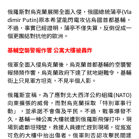
俄羅斯對烏克蘭展開全面入侵，俄國總統蒲亭(Vla
dimir Putin)原本希望能閃電攻佔烏國首都基輔，
不過，事實已經證明，蒲亭不僅失算，反倒促成一
個更團結對抗他的歐洲。
基輔空襲警報作響 公寓大樓被轟炸
俄軍全面入侵烏克蘭後，烏克蘭首都基輔的空襲警
報頻頻作響，烏克蘭政府下達了就地避難令，基輔
街上只見軍方坦克，不見半個人影。
俄羅斯宣稱，為了應對北大西洋公約組織(NATO)
向東擴張的威脅，而對烏克蘭採取「特別軍事行
動」，並承諾不會傷及平民。不過，戰事爆發不
久，基輔一棟公寓大樓就遭到俄羅斯飛彈打中，現
場到處斷垣殘壁，救援人員連忙趕到現場，從岌岌
可危的大樓中抬出傷者。俄軍則否認攻擊民間建