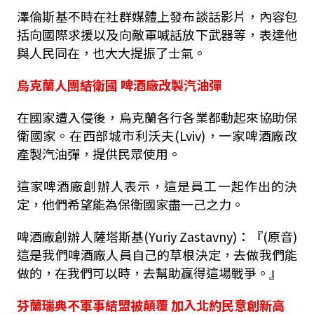
澤倫斯基不時在社群媒體上發布談話影片，內容包
括向國際求援以及向敵軍喊話放下武器等，表達他
與人民同在，也大大提振了士氣。
烏克蘭人團結衛國 啤酒廠改製汽油彈
在國家遭入侵後，烏克蘭各行各業都動起來協助保
衛國家。在西部城市利沃夫(Lviv)，一家啤酒廠改
產製汽油彈，提供民眾使用。
這家啤酒廠創辦人表示，這是員工一起作出的決
定，他們希望能為保衛國家盡一己之力。
啤酒廠創辦人薩塔斯基(Yuriy Zastavny)：『(原音)
這是我們啤酒廠人員自己的草根決定，去做我們能
做的，在我們可以時，去幫助贏得這場戰爭。』
芬蘭瑞典不軍事結盟被顛覆 加入北約民意創新高