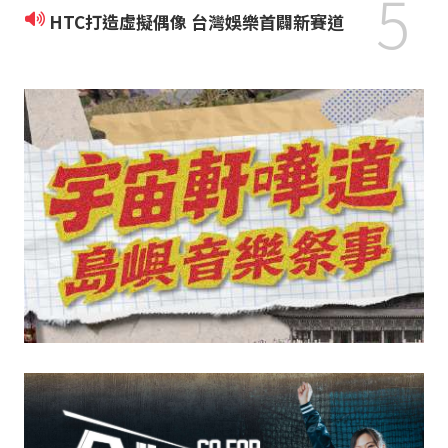
5
HTC打造虛擬偶像 台灣娛樂首闢新賽道