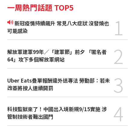
一周熱門話題 TOP5
1
新冠疫情持續飆升 常見八大症狀 沒發燒也
可能感染
2
解放軍建軍99年／「建軍節」前夕 「匿名者
64」攻下多個解放軍網站
3
Uber Eats疊單報酬違外送專法 勞動部：若未
改善將按人連續開罰
4
科技監獄來了！中國出入境新規9/15實施 涉
管制技術者難出國門