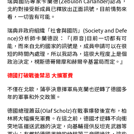
瑞典國防專家卡蘭德(Zebulon Carlander)認為，
北約對接受新成員已釋放出正面訊號，目前情勢來
看，一切皆有可能。
瑞典非政府組織「社會與國防」(Society and Defe
nce)分析師卡蘭德說：『(原音)目前一切都有可
能，而來自北約國家的訊號是，成員申請可以在很
短的時間內處理，所以我認為，這很大程度上是個
政治決定，視斯德哥爾摩和赫爾辛基當局而定。』
德國打破戰後禁忌 大擴軍費
不僅在北歐，蒲亭決意揮軍烏克蘭也逆轉了德國多
年的軍事和外交政策。
德國總理蕭茲(Olaf Scholz)在戰事爆發後宣布，柏
林將大幅擴充軍費。在這之前，德國才逆轉不向衝
突地區運送武器的決定，向基輔提供反坦克武器等
軍火；有鑑於德國黑暗的納粹第三帝國過往，這些