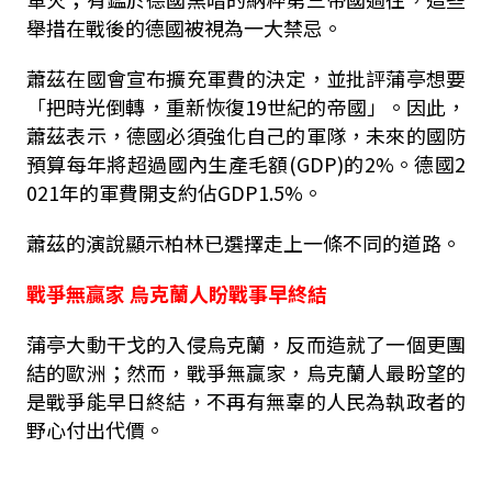
舉措在戰後的德國被視為一大禁忌。
蕭茲在國會宣布擴充軍費的決定，並批評蒲亭想要
「把時光倒轉，重新恢復19世紀的帝國」。因此，
蕭茲表示，德國必須強化自己的軍隊，未來的國防
預算每年將超過國內生產毛額(GDP)的2%。德國2
021年的軍費開支約佔GDP1.5%。
蕭茲的演說顯示柏林已選擇走上一條不同的道路。
戰爭無贏家 烏克蘭人盼戰事早終結
蒲亭大動干戈的入侵烏克蘭，反而造就了一個更團
結的歐洲；然而，戰爭無贏家，烏克蘭人最盼望的
是戰爭能早日終結，不再有無辜的人民為執政者的
野心付出代價。