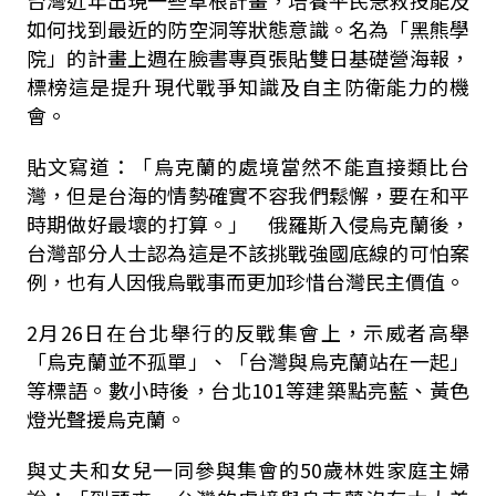
台灣近年出現一些草根計畫，培養平民急救技能及
如何找到最近的防空洞等狀態意識。名為「黑熊學
院」的計畫上週在臉書專頁張貼雙日基礎營海報，
標榜這是提升現代戰爭知識及自主防衛能力的機
會。
貼文寫道：「烏克蘭的處境當然不能直接類比台
灣，但是台海的情勢確實不容我們鬆懈，要在和平
時期做好最壞的打算。」 俄羅斯入侵烏克蘭後，
台灣部分人士認為這是不該挑戰強國底線的可怕案
例，也有人因俄烏戰事而更加珍惜台灣民主價值。
2月26日在台北舉行的反戰集會上，示威者高舉
「烏克蘭並不孤單」、「台灣與烏克蘭站在一起」
等標語。數小時後，台北101等建築點亮藍、黃色
燈光聲援烏克蘭。
與丈夫和女兒一同參與集會的50歲林姓家庭主婦