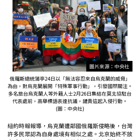
圖片來源：中央社
俄羅斯總統蒲亭24日以「無法容忍來自烏克蘭的威脅」
為由，對烏克蘭展開「特殊軍事行動」，引發國際關注。
多名旅台烏克蘭人等外籍人士2月26日集結在莫北協駐台
代表處前，高舉標語表達抗議，譴責這起入侵行動。
(圖：中央社)
紐約時報報導，烏克蘭遭鄰國俄羅斯侵略後，台灣
許多民眾認為自身處境有相似之處。北京始終不放