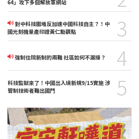
64」攻下多個解放軍網站
3
對中科技圍堵反加速中國科技自主？！中
國光刻機量產印證黃仁勳觀點
4
強制住院新制的兩難 社區如何不漏接？
5
科技監獄來了！中國出入境新規9/15實施 涉
管制技術者難出國門