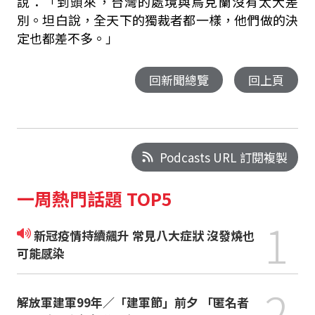
說：「到頭來，台灣的處境與烏克蘭沒有太大差
別。坦白說，全天下的獨裁者都一樣，他們做的決
定也都差不多。」
回新聞總覽
回上頁
Podcasts URL 訂閱複製
一周熱門話題 TOP5
1
新冠疫情持續飆升 常見八大症狀 沒發燒也
可能感染
2
解放軍建軍99年／「建軍節」前夕 「匿名者