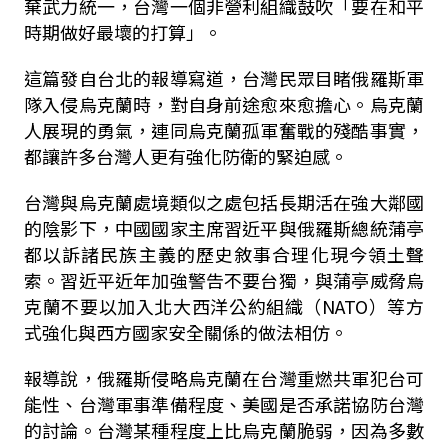
棄武力統一，台灣一個非營利組織鼓吹「要在和平
時期做好最壞的打算」。
這篇發自台北的報導寫道，台灣民眾目睹俄羅斯軍
隊入侵烏克蘭時，對自身前途愈來愈擔心。烏克蘭
人展現的勇氣，連同烏克蘭孤軍奮戰的殘酷事實，
都讓許多台灣人更有強化防衛的緊迫感。
台灣與烏克蘭處境類似之處包括長期活在強大鄰國
的陰影下，中國國家主席習近平與俄羅斯總統蒲亭
都以訴諸民族主義的歷史敘事合理化現今領土聲
索。習近平近年加強警告不要台獨，與蒲亭威脅烏
克蘭不要以加入北大西洋公約組織（NATO）等方
式強化與西方國家安全關係的做法相仿。
報導說，俄羅斯侵略烏克蘭在台灣重燃共軍犯台可
能性、台灣軍事準備程度、美國是否承諾協防台灣
的討論。台灣某種程度上比烏克蘭脆弱，因為多數