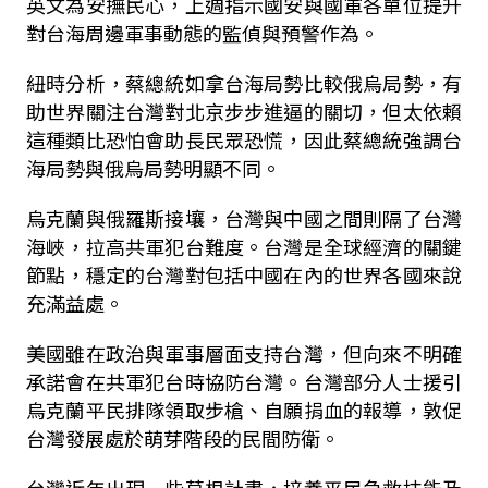
英文為安撫民心，上週指示國安與國軍各單位提升
對台海周邊軍事動態的監偵與預警作為。
紐時分析，蔡總統如拿台海局勢比較俄烏局勢，有
助世界關注台灣對北京步步進逼的關切，但太依賴
這種類比恐怕會助長民眾恐慌，因此蔡總統強調台
海局勢與俄烏局勢明顯不同。
烏克蘭與俄羅斯接壤，台灣與中國之間則隔了台灣
海峽，拉高共軍犯台難度。台灣是全球經濟的關鍵
節點，穩定的台灣對包括中國在內的世界各國來說
充滿益處。
美國雖在政治與軍事層面支持台灣，但向來不明確
承諾會在共軍犯台時協防台灣。台灣部分人士援引
烏克蘭平民排隊領取步槍、自願捐血的報導，敦促
台灣發展處於萌芽階段的民間防衛。