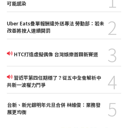
可能感染
2
Uber Eats疊單報酬違外送專法 勞動部：若未
改善將按人連續開罰
3
HTC打造虛擬偶像 台灣娛樂首闢新賽道
4
習近平第四任期穩了？從五中全會解析中
共新一波權力鬥爭
5
台新、新光銀明年元旦合併 林維俊：業務發
展更均衡