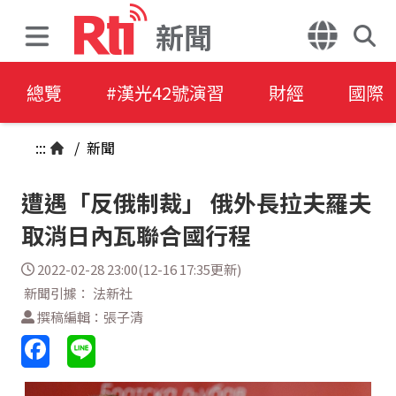
新聞
總覽
#漢光42號演習
財經
國際
:::
/
新聞
遭遇「反俄制裁」 俄外長拉夫羅夫
取消日內瓦聯合國行程
2022-02-28 23:00(12-16 17:35更新)
新聞引據： 法新社
撰稿編輯：張子清