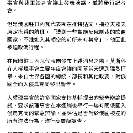
事會與裁軍談判會議上發表演講，並將舉行記者
會。
但是俄國駐日內瓦代表團在推特貼文，指拉夫羅夫
原定搭乘的航班，「遭到一些實施反俄制裁的歐盟
國家，不准進入其領空的前所未有禁令」，他因此
被迫取消行程。
在俄國駐日內瓦代表團發布上述消息之際，莫斯科
在人權理事會主要年度會議的開幕當天遭到猛烈抨
擊，來自世界各國的總統、部長和其他政要，對俄
國全面入侵烏克蘭發出警告。
人權理事會的許多國家支持基輔提出的緊急辯論提
議，要求該理事會在本週稍後舉行一場有關俄國入
侵烏克蘭的緊急辯論，並評估是否對於俄國被控的
所有違法行為，進行高層級調查。