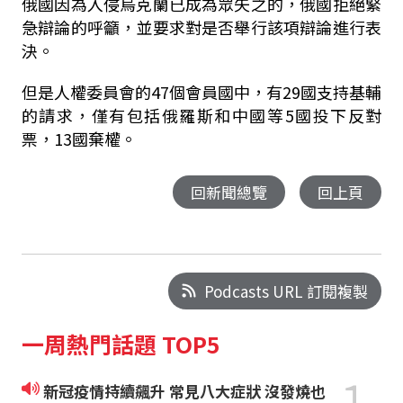
俄國因為入侵烏克蘭已成為眾矢之的，俄國拒絕緊
急辯論的呼籲，並要求對是否舉行該項辯論進行表
決。
但是人權委員會的47個會員國中，有29國支持基輔
的請求，僅有包括俄羅斯和中國等5國投下反對
票，13國棄權。
回新聞總覽
回上頁
Podcasts URL 訂閱複製
一周熱門話題 TOP5
1
新冠疫情持續飆升 常見八大症狀 沒發燒也