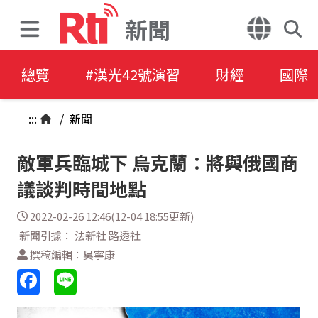
新聞
總覽
#漢光42號演習
財經
國際
:::
/
新聞
敵軍兵臨城下 烏克蘭：將與俄國商
議談判時間地點
2022-02-26 12:46(12-04 18:55更新)
新聞引據： 法新社 路透社
撰稿編輯：吳寧康