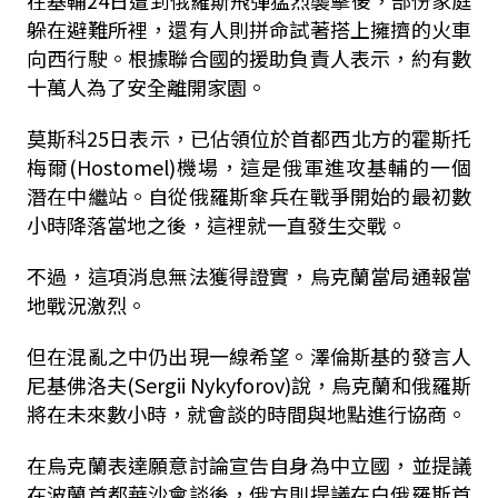
在基輔24日遭到俄羅斯飛彈猛烈襲擊後，部份家庭
躲在避難所裡，還有人則拼命試著搭上擁擠的火車
向西行駛。根據聯合國的援助負責人表示，約有數
十萬人為了安全離開家園。
莫斯科25日表示，已佔領位於首都西北方的霍斯托
梅爾(Hostomel)機場，這是俄軍進攻基輔的一個
潛在中繼站。自從俄羅斯傘兵在戰爭開始的最初數
小時降落當地之後，這裡就一直發生交戰。
不過，這項消息無法獲得證實，烏克蘭當局通報當
地戰況激烈。
但在混亂之中仍出現一線希望。澤倫斯基的發言人
尼基佛洛夫(Sergii Nykyforov)說，烏克蘭和俄羅斯
將在未來數小時，就會談的時間與地點進行協商。
在烏克蘭表達願意討論宣告自身為中立國，並提議
在波蘭首都華沙會談後，俄方則提議在白俄羅斯首