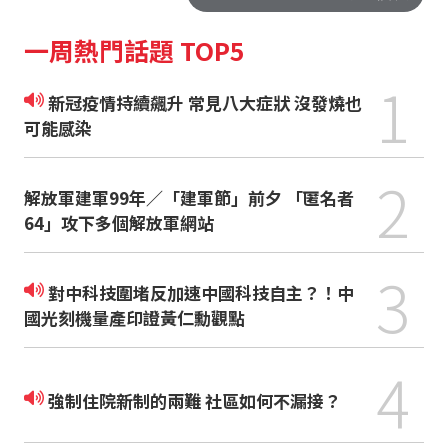
一周熱門話題 TOP5
1
新冠疫情持續飆升 常見八大症狀 沒發燒也
可能感染
2
解放軍建軍99年／「建軍節」前夕 「匿名者
64」攻下多個解放軍網站
3
對中科技圍堵反加速中國科技自主？！中
國光刻機量產印證黃仁勳觀點
4
強制住院新制的兩難 社區如何不漏接？