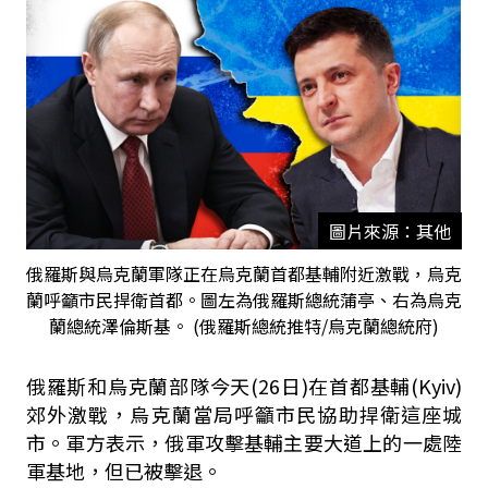
圖片來源：其他
俄羅斯與烏克蘭軍隊正在烏克蘭首都基輔附近激戰，烏克
蘭呼籲市民捍衛首都。圖左為俄羅斯總統蒲亭、右為烏克
蘭總統澤倫斯基。 (俄羅斯總統推特/烏克蘭總統府)
俄羅斯和烏克蘭部隊今天(26日)在首都基輔(Kyiv)
郊外激戰，烏克蘭當局呼籲市民協助捍衛這座城
市。軍方表示，俄軍攻擊基輔主要大道上的一處陸
軍基地，但已被擊退。