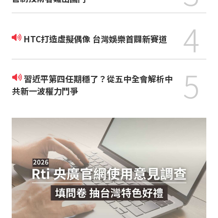
4
HTC打造虛擬偶像 台灣娛樂首闢新賽道
5
習近平第四任期穩了？從五中全會解析中
共新一波權力鬥爭