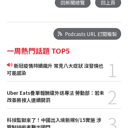
回新聞總覽
回上頁
Podcasts URL 訂閱複製
一周熱門話題 TOP5
1
新冠疫情持續飆升 常見八大症狀 沒發燒也
可能感染
2
Uber Eats疊單報酬違外送專法 勞動部：若未
改善將按人連續開罰
3
科技監獄來了！中國出入境新規9/15實施 涉
管制技術者難出國門