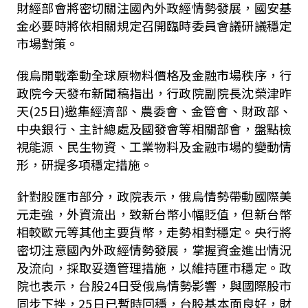
財經部會將密切關注國內外政經情勢發展，國安基
金必要時將依相關規定召開臨時委員會議研議穩定
市場對策。
俄烏開戰牽動全球原物料價格及金融市場秩序，行
政院今天發布新聞稿指出，行政院副院長沈榮津昨
天(25日)邀集經濟部、農委會、金管會、財政部、
中央銀行、主計總處及國發會等相關部會，盤點檢
視能源、民生物資、工業物料及金融市場的變動情
形，研提多項穩定措施。
針對股匯市部分，政院表示，俄烏情勢帶動國際美
元走強，外資流出，致新台幣小幅貶值，但新台幣
相較歐元等其他主要貨幣，走勢相對穩定。央行將
密切注意國內外政經情勢發展，掌握資金進出情況
及流向，採取妥適管理措施，以維持匯市穩定。政
院也表示，台股24日受俄烏情勢影響，與國際股市
同步下挫，25日已暫時回穩，台股基本面良好，財