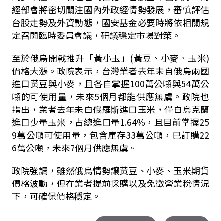
經部會將密切關注國內外政經情勢發展，審慎評估
台股走勢及外資動態，國安基金必要時將依相關規
定召開臨時委員會議，研議穩定市場對策。
至於俄烏開戰推升「黃小玉」(黃豆、小麥、玉米)
價格大漲。政院表示，台灣業者去年未自俄烏兩國
進口黃豆與小麥，且各自掌握100萬公噸與54萬公
噸的可使用量，未來5個月都能供應無虞。政院也
指出，業者去年未自俄羅斯進口玉米，僅自烏克蘭
進口少量玉米，占總進口量1.64%，且目前掌握25
9萬公噸可使用量，包含庫存33萬公噸，已訂購22
6萬公噸，未來7個月供應無虞。
政院強調，雖然俄烏情勢讓黃豆、小麥、玉米期貨
價格波動，但在業者提前採購以及免徵營業稅情況
下，可確保價格穩定。