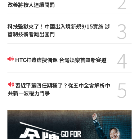
2
改善將按人連續開罰
3
科技監獄來了！中國出入境新規9/15實施 涉
管制技術者難出國門
4
HTC打造虛擬偶像 台灣娛樂首闢新賽道
5
習近平第四任期穩了？從五中全會解析中
共新一波權力鬥爭