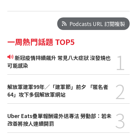
Podcasts URL 訂閱複製
一周熱門話題 TOP5
1
新冠疫情持續飆升 常見八大症狀 沒發燒也
可能感染
2
解放軍建軍99年／「建軍節」前夕 「匿名者
64」攻下多個解放軍網站
3
Uber Eats疊單報酬違外送專法 勞動部：若未
改善將按人連續開罰