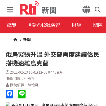
新聞
總覽
#漢光42號演習
財經
國際
:::
/
新聞
俄烏緊張升溫 外交部再度建議僑民
搭機速離烏克蘭
2022-02-13 16:41(12-06 07:45更新)
新聞引據：中央社
撰稿編輯：陳怡君