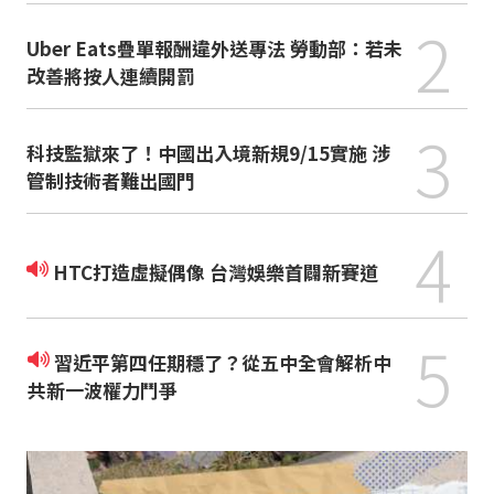
2
Uber Eats疊單報酬違外送專法 勞動部：若未
改善將按人連續開罰
3
科技監獄來了！中國出入境新規9/15實施 涉
管制技術者難出國門
4
HTC打造虛擬偶像 台灣娛樂首闢新賽道
5
習近平第四任期穩了？從五中全會解析中
共新一波權力鬥爭