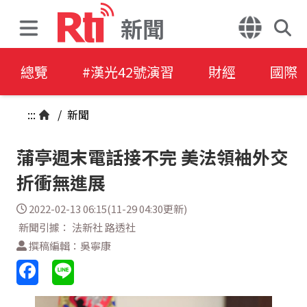
新聞
總覽
#漢光42號演習
財經
國際
:::
/
新聞
蒲亭週末電話接不完 美法領袖外交
折衝無進展
2022-02-13 06:15(11-29 04:30更新)
新聞引據： 法新社 路透社
撰稿編輯：吳寧康