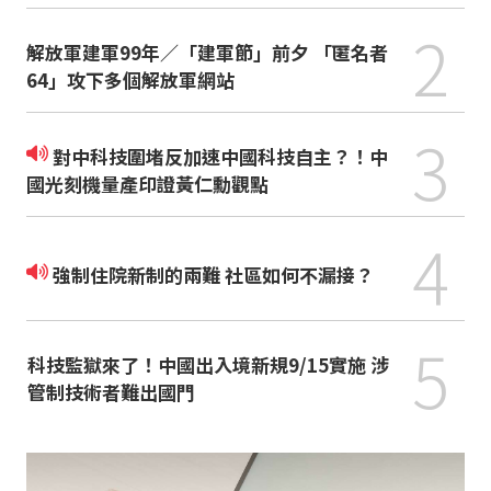
2
解放軍建軍99年／「建軍節」前夕 「匿名者
64」攻下多個解放軍網站
3
對中科技圍堵反加速中國科技自主？！中
國光刻機量產印證黃仁勳觀點
4
強制住院新制的兩難 社區如何不漏接？
5
科技監獄來了！中國出入境新規9/15實施 涉
管制技術者難出國門