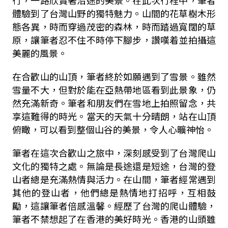
行，一路欣賞著沿途的美景。在此次行程中，筆者
體驗到了台灣山野的獨特魅力。山間的花草樹木形
態各異，時而穿過茂密的森林，時而踏過寬闊的草
原，讓筆者忍不住不時停下腳步，讚嘆着並拍攝這
美麗的風景。
在合歡山的山頂，筆者終於如願遇到了雪景。雖然
雪量不大，但對於能在亞熱帶地區看到此景象，仍
然充滿新奇。筆者和朋友們在雪地上拍照留念，共
享這難得的時光。當天的天氣十分晴朗，站在山頂
俯瞰，可以看到整個山谷的美景，令人心曠神怡。
筆者在這次合歡山之旅中，深刻感受到了台灣爬山
文化的獨特之處。無論是長途還是短途，台灣的登
山者總是充滿熱情與活力。在山間，筆者經常遇到
其他的登山者，他們總是熱情地打招呼，互相鼓
勵，這讓筆者倍感溫馨。經歷了台灣的爬山體驗，
筆者不禁想起了在香港的美好時光。香港的山頭雖