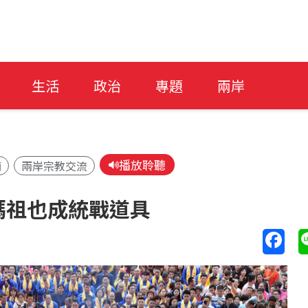
生活
政治
專題
兩岸
播放聆聽
廟
兩岸宗教交流
媽祖也成統戰道具