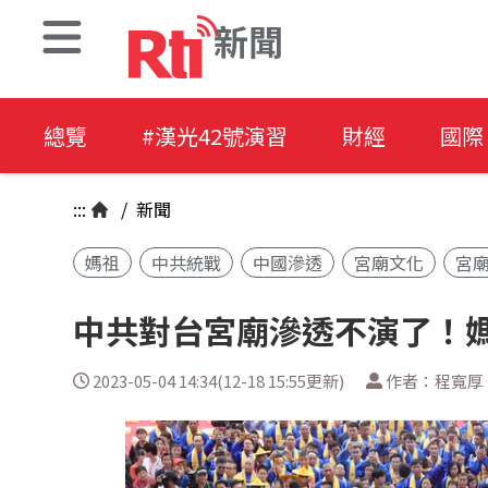
新聞
總覽
#漢光42號演習
財經
國際
:::
/
新聞
媽祖
中共統戰
中國滲透
宮廟文化
宮
中共對台宮廟滲透不演了！
2023-05-04 14:34(12-18 15:55更新)
作者：程寬厚