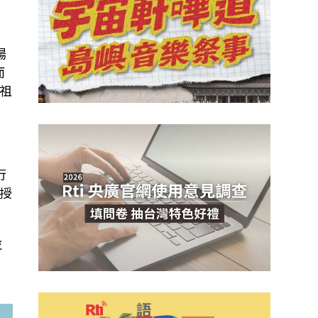
場
而
祖
行
授
並