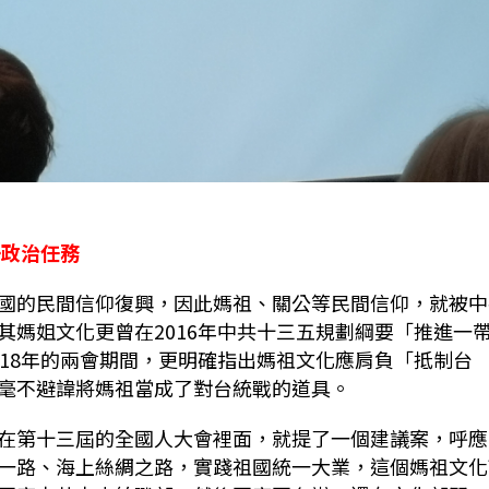
一政治任務
國的民間信仰復興，因此媽祖、關公等民間信仰，就被中
其媽姐文化更曾在2016年中共十三五規劃綱要「推進一
018年的兩會期間，更明確指出媽祖文化應肩負「抵制台
毫不避諱將媽祖當成了對台統戰的道具。
在第十三屆的全國人大會裡面，就提了一個建議案，呼應
一路、海上絲綢之路，實踐祖國統一大業，這個媽祖文化