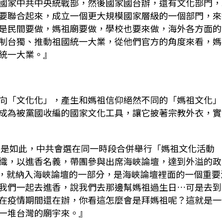
國家中共中央統戰部，然後國家國台辦，還有文化部門，
要聯合起來，成立一個更大規模國家層級的一個部門，來
是民間要做，媽祖廟要做，學校也要來做，海外各方面的
制台獨、推動祖國統一大業，從他們官方的角度來看，媽
統一大業。』
向「文化化」，產生和媽祖信仰絕然不同的「媽祖文化」
成為被黨國收編的國家文化工具，讓它披著宗教外衣，實
來就是如此，中共會選在同一時段合併舉行「媽祖文化活動
織，以進香名義，帶團參與出席海峽論壇，達到外溢的政
23，就納入海峽論壇的一部分，是海峽論壇裡面的一個重要
我們一起去進香，說我們去那邊幫媽祖過生日…可是去到
在疫情期間還在辦，你看這怎麼會是拜媽祖呢？這就是一
一堆台灣的廟宇來。』