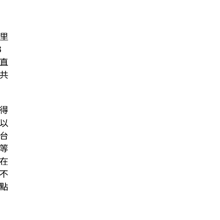
里
3
直
共
得
以
台
等
在
不
點