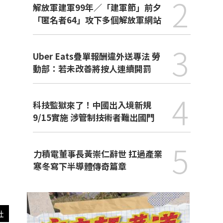
2
解放軍建軍99年／「建軍節」前夕
「匿名者64」攻下多個解放軍網站
3
Uber Eats疊單報酬違外送專法 勞
動部：若未改善將按人連續開罰
4
科技監獄來了！中國出入境新規
9/15實施 涉管制技術者難出國門
5
力積電董事長黃崇仁辭世 扛過產業
寒冬寫下半導體傳奇篇章
社