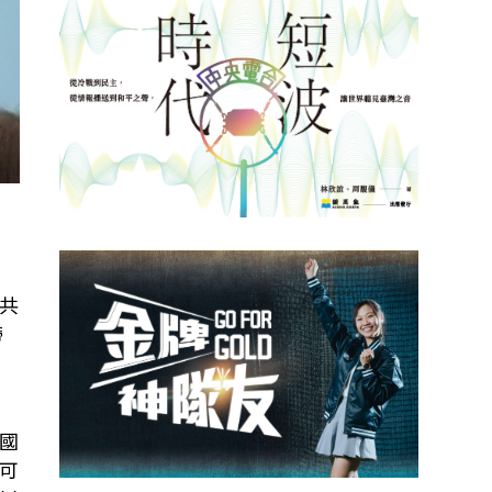
共
帶
國
可