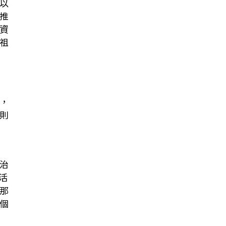
以
推
資
祖
，
則
治
活
那
個