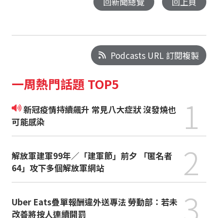
回新聞總覽
回上頁
Podcasts URL 訂閱複製
一周熱門話題 TOP5
1
新冠疫情持續飆升 常見八大症狀 沒發燒也
可能感染
2
解放軍建軍99年／「建軍節」前夕 「匿名者
64」攻下多個解放軍網站
3
Uber Eats疊單報酬違外送專法 勞動部：若未
改善將按人連續開罰