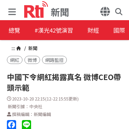
新聞
總覽
#漢光42號演習
財經
國際
:::
/
新聞
網紅
微博
網路監控
中國下令網紅揭露真名 微博CEO帶
頭示範
2023-10-20 22:15(12-22 15:55更新)
新聞引據：中央社
撰稿編輯：新聞編輯