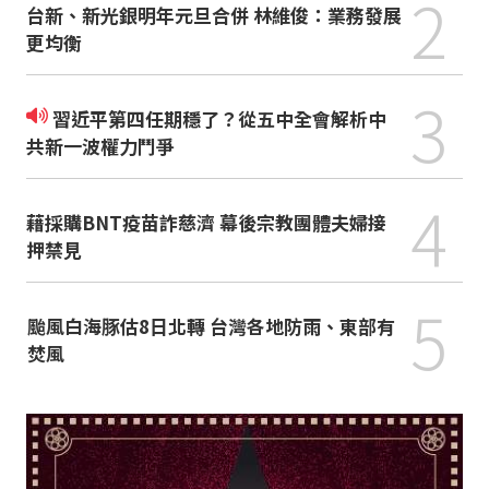
2
台新、新光銀明年元旦合併 林維俊：業務發展
更均衡
3
習近平第四任期穩了？從五中全會解析中
共新一波權力鬥爭
4
藉採購BNT疫苗詐慈濟 幕後宗教團體夫婦接
押禁見
5
颱風白海豚估8日北轉 台灣各地防雨、東部有
焚風