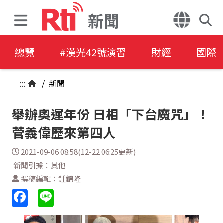
新聞
總覽
#漢光42號演習
財經
國際
:::
/
新聞
舉辦奧運年份 日相「下台魔咒」！
菅義偉歷來第四人
2021-09-06 08:58(12-22 06:25更新)
新聞引據：其他
撰稿編輯：鍾錦隆