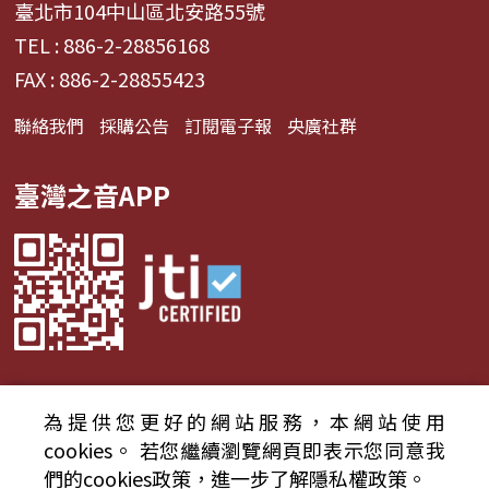
臺北市104中山區北安路55號
TEL : 886-2-28856168
FAX : 886-2-28855423
聯絡我們
採購公告
訂閱電子報
央廣社群
臺灣之音APP
為提供您更好的網站服務，本網站使用
© 2024財團法人中央廣播電臺 版權所有
cookies。
若您繼續瀏覽網頁即表示您同意我
們的cookies政策，進一步了解隱私權政策。
資通安全政策聲明
服務條款
隱私權條款