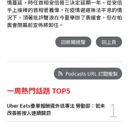
情蔓延，時任首相安倍晉三決定延期一年。從安倍
手上接棒的首相菅義偉，在疫情遲遲無法平息的情
況下，頂著批評聲浪在今夏舉辦了奧運會，但在帕
奧會閉幕前宣佈將卸任。
回新聞總覽
回上頁
Podcasts URL 訂閱複製
一周熱門話題 TOP5
1
Uber Eats疊單報酬違外送專法 勞動部：若未
改善將按人連續開罰