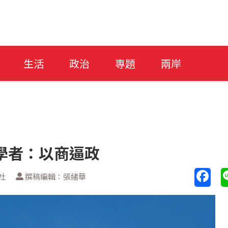
生活
政治
專題
兩岸
學者：以商逼政
社
撰稿編輯：張緒華