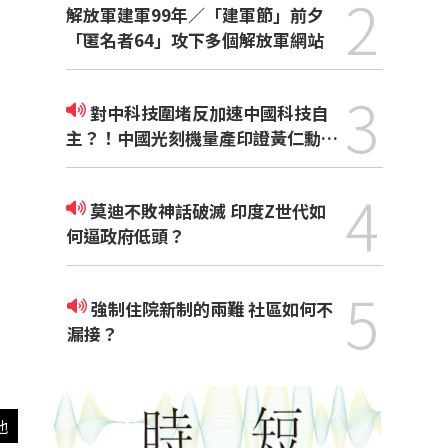
2
解放軍建軍99年／「建軍節」前夕
「匿名者64」攻下多個解放軍網站
3
對中科技圍堵反加速中國科技自
主？！中國光刻機量產印證黃仁勳觀
點
4
莫迪不敗神話破滅 印度Z世代如
何逼政府低頭？
5
強制住院新制的兩難 社區如何不
漏接？
他