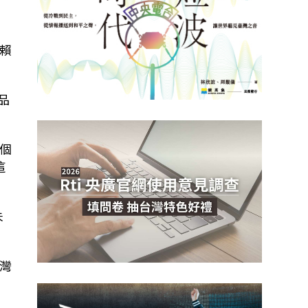
賴
品
個
這
未
灣