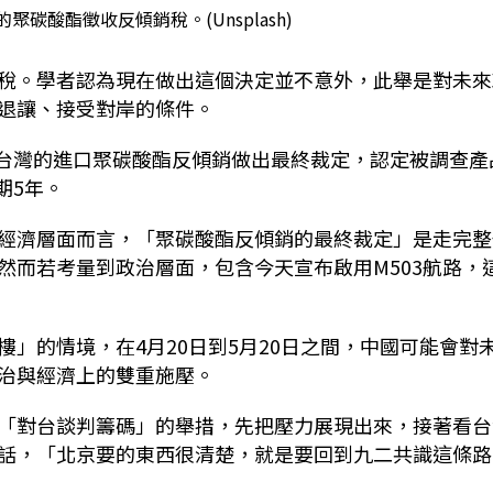
碳酸酯徵收反傾銷稅。(Unsplash)
稅。學者認為現在做出這個決定並不意外，此舉是對未來
退讓、接受對岸的條件。
於台灣的進口聚碳酸酯反傾銷做出最終裁定，認定被調查產
期5年。
經濟層面而言，「聚碳酸酯反傾銷的最終裁定」是走完整
然而若考量到政治層面，包含今天宣布啟用M503航路，
」的情境，在4月20日到5月20日之間，中國可能會對
治與經濟上的雙重施壓。
「對台談判籌碼」的舉措，先把壓力展現出來，接著看台
話，「北京要的東西很清楚，就是要回到九二共識這條路