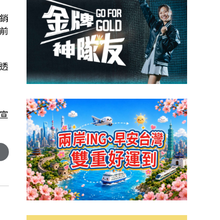
銷
的前
透
，
宣