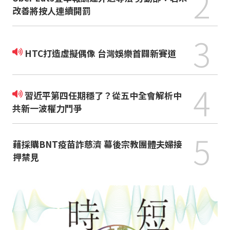
2
改善將按人連續開罰
3
HTC打造虛擬偶像 台灣娛樂首闢新賽道
4
習近平第四任期穩了？從五中全會解析中
共新一波權力鬥爭
5
藉採購BNT疫苗詐慈濟 幕後宗教團體夫婦接
押禁見