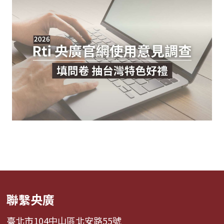
聯繫央廣
臺北市104中山區北安路55號