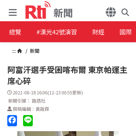
新聞
總覽
#漢光42號演習
財經
國際
:::
/
新聞
阿富汗選手受困喀布爾 東京帕運主
席心碎
2021-08-18 16:06(12-23 00:55更新)
新聞引據： 路透社
撰稿編輯：黃啟霖