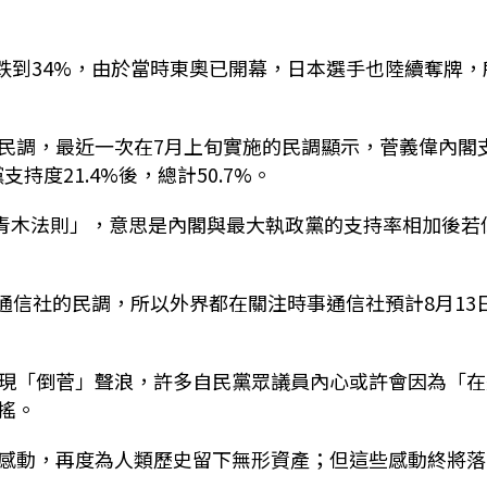
閣跌到34%，由於當時東奧已開幕，日本選手也陸續奪牌，
民調，最近一次在7月上旬實施的民調顯示，菅義偉內閣
持度21.4%後，總計50.7%。
「青木法則」，意思是內閣與最大執政黨的支持率相加後若
事通信社的民調，所以外界都在關注時事通信社預計8月13
現「倒菅」聲浪，許多自民黨眾議員內心或許會因為「在
搖。
感動，再度為人類歷史留下無形資產；但這些感動終將落