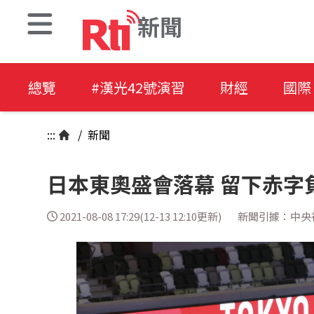
新聞
總覽
#漢光42號演習
財經
國際
:::
/
新聞
日本東奧盛會落幕 留下赤字
2021-08-08 17:29(12-13 12:10更新)
新聞引據：中央