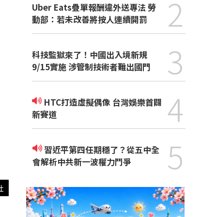
2
Uber Eats疊單報酬違外送專法 勞
動部：若未改善將按人連續開罰
3
科技監獄來了！中國出入境新規
9/15實施 涉管制技術者難出國門
4
HTC打造虛擬偶像 台灣娛樂首闢
新賽道
5
習近平第四任期穩了？從五中全
會解析中共新一波權力鬥爭
社