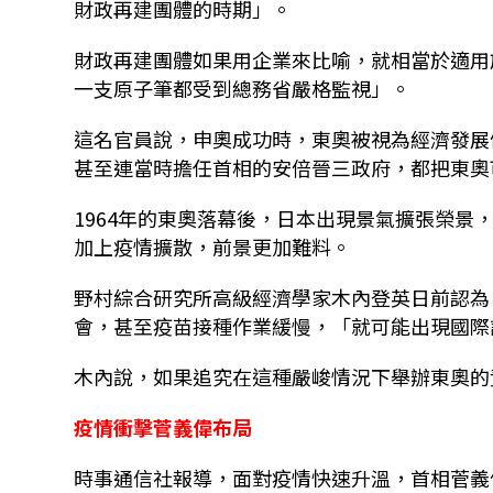
財政再建團體的時期」。
財政再建團體如果用企業來比喻，就相當於適用
一支原子筆都受到總務省嚴格監視」。
這名官員說，申奧成功時，東奧被視為經濟發展
甚至連當時擔任首相的安倍晉三政府，都把東奧
1964年的東奧落幕後，日本出現景氣擴張榮景
加上疫情擴散，前景更加難料。
野村綜合研究所高級經濟學家木內登英日前認為
會，甚至疫苗接種作業緩慢，「就可能出現國際
木內說，如果追究在這種嚴峻情況下舉辦東奧的
疫情衝擊菅義偉布局
時事通信社報導，面對疫情快速升溫，首相菅義