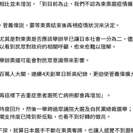
相比並未增加，「到目前為止，我們不認為東奧跟疫情擴
場，菅義偉說，要等東奧結束後再視疫情狀況來決定。
尤其是對東奧是否應該舉辦早已讓日本社會一分為二，儘
以看到民眾對政府的相關呼籲，愈來愈難以理解。
舉辦奧運可能會對民眾意識帶來影響。
百萬人大關、連續4天創單日新高紀錄，更迫使菅義偉擴
再這樣下去重症患者跟死亡病例都會再增加」。
持度回升，然後一舉跨過眾議院大選及自民黨總裁選舉；
閣支持度已降到新低點，也看不到好轉的徵兆。
續下探，就算日本選手不斷在東奧奪牌，也讓人感覺不到跟