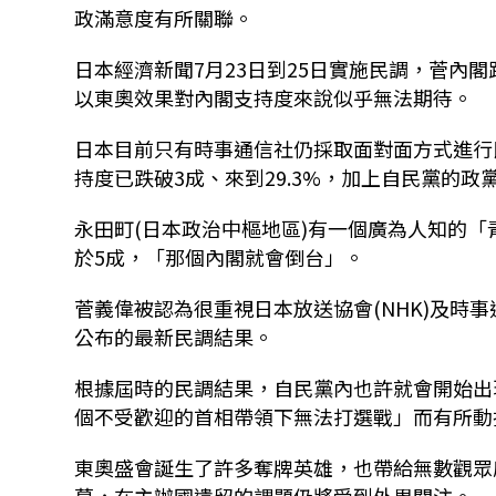
政滿意度有所關聯。
日本經濟新聞7月23日到25日實施民調，菅內
以東奧效果對內閣支持度來說似乎無法期待。
日本目前只有時事通信社仍採取面對面方式進行
持度已跌破3成、來到29.3%，加上自民黨的政黨支
永田町(日本政治中樞地區)有一個廣為人知的
於5成，「那個內閣就會倒台」。
菅義偉被認為很重視日本放送協會(NHK)及時
公布的最新民調結果。
根據屆時的民調結果，自民黨內也許就會開始出
個不受歡迎的首相帶領下無法打選戰」而有所動
東奧盛會誕生了許多奪牌英雄，也帶給無數觀眾