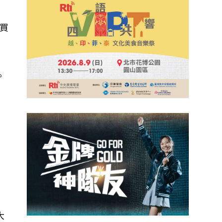
買
，
。
，
大