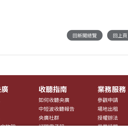
回新聞總覽
回上頁
央廣
收聽指南
業務服務
息
如何收聽央廣
參觀申請
告
中短波收聽報告
場地出租
募
央廣社群
授權辦法
播文物館
訂閱電子報
異業結盟