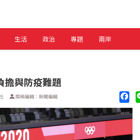
生活
政治
專題
兩岸
負擔與防疫難題
社
撰稿編輯：新聞編輯