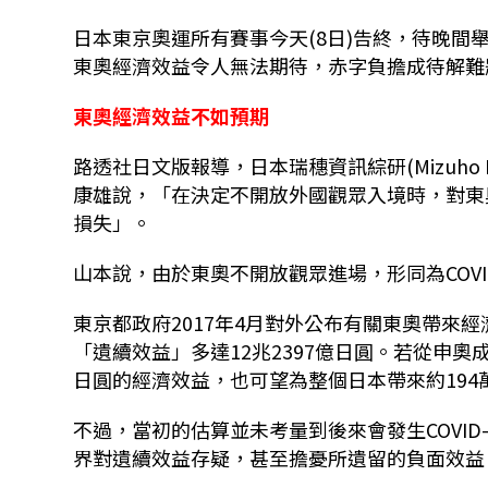
日本東京奧運所有賽事今天(8日)告終，待晚
東奧經濟效益令人無法期待，赤字負擔成待解難
東奧經濟效益不如預期
路透社日文版報導，日本瑞穗資訊綜研(Mizuho Res
康雄說，「在決定不開放外國觀眾入境時，對東
損失」。
山本說，由於東奧不開放觀眾進場，形同為COVI
東京都政府2017年4月對外公布有關東奧帶來
「遺續效益」多達12兆2397億日圓。若從申奧成
日圓的經濟效益，也可望為整個日本帶來約194
不過，當初的估算並未考量到後來會發生COVI
界對遺續效益存疑，甚至擔憂所遺留的負面效益