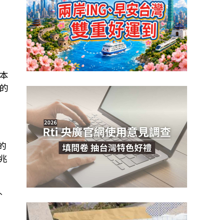
，
山本
的
的
兆
外