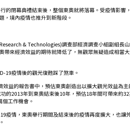
間舉行的閉幕典禮結束後，整個東奧就將落幕。受疫情影響
題，境內疫情也推升到新階段。
earch & Technologies)調查部經濟調查小組副組長
奧帶來經濟效益的期待就降低了，無觀眾無疑造成相當大
D-19疫情後的觀光復甦踩了煞車。
經濟效益的報告書中，預估東奧創造出以擴大觀光效益為主
功的2013年到東奧結束後10年，預估18年間可帶來約32
萬個工作機會。
D-19疫情，東奧舉行期間及結束後的疫情再度擴大，也讓
。