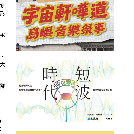
多
形
稅
，
大
攤
原
成