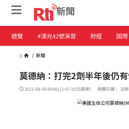
新聞
總覽
#漢光42號演習
財經
國際
:::
/
新聞
莫德納：打完2劑半年後仍有
2021-08-06 06:00(12-07 10:55更新)
新聞引據： 法