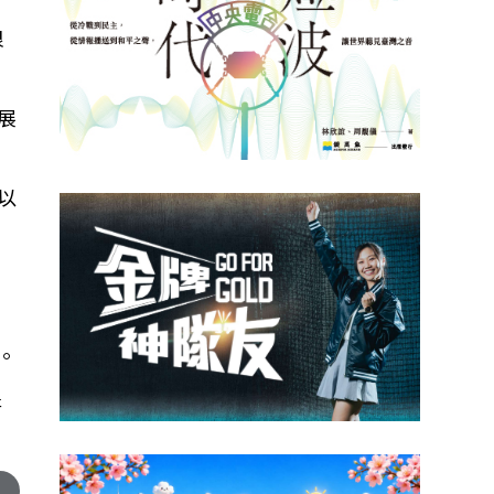
很
展
以
。
研