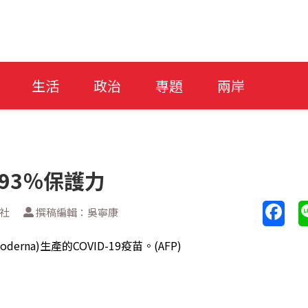
生活
政治
專題
兩岸
93％保護力
新社
撰稿編輯：吳寧康