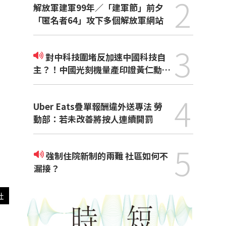
2
解放軍建軍99年／「建軍節」前夕
「匿名者64」攻下多個解放軍網站
3
對中科技圍堵反加速中國科技自
主？！中國光刻機量產印證黃仁勳觀
點
4
Uber Eats疊單報酬違外送專法 勞
動部：若未改善將按人連續開罰
5
強制住院新制的兩難 社區如何不
漏接？
社