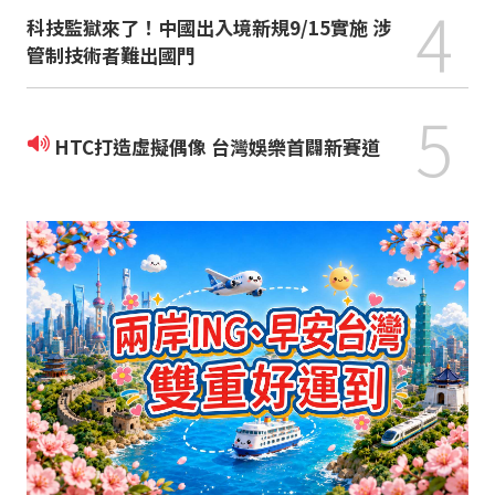
4
科技監獄來了！中國出入境新規9/15實施 涉
管制技術者難出國門
5
HTC打造虛擬偶像 台灣娛樂首闢新賽道