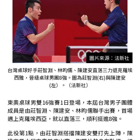
圖片來源：法新社
台灣桌球好手莊智淵、林昀儒、陳建安直落三力退克羅埃
西雅，晉級桌球男團8強。圖為莊智淵(右)與陳建安
(左）。（法新社）
東奧桌球男雙16強賽1日登場，本屆台灣男子團體
成員是由莊智淵、陳建安、林昀儒聯手出賽，首場
遇上克羅埃西亞，就以直落三，順利挺進8強。
此役第1點，由莊智淵搭擋陳建安雙打先上陣，陳