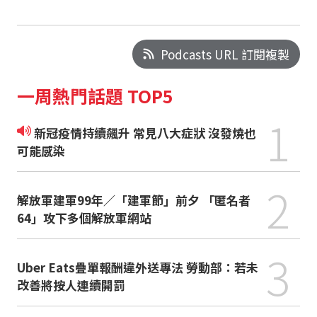
Podcasts URL 訂閱複製
一周熱門話題 TOP5
1
新冠疫情持續飆升 常見八大症狀 沒發燒也
可能感染
2
解放軍建軍99年／「建軍節」前夕 「匿名者
64」攻下多個解放軍網站
3
Uber Eats疊單報酬違外送專法 勞動部：若未
改善將按人連續開罰