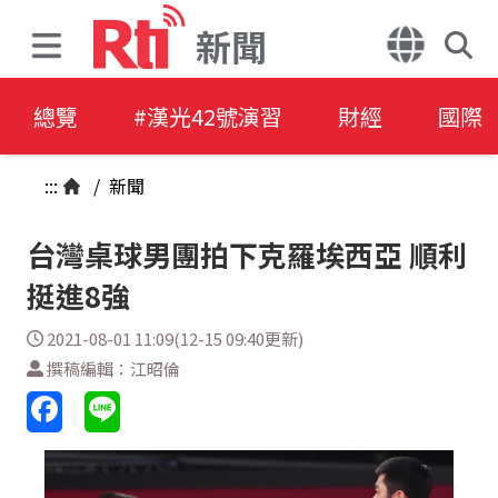
新聞
總覽
#漢光42號演習
財經
國際
:::
/
新聞
台灣桌球男團拍下克羅埃西亞 順利
挺進8強
2021-08-01 11:09(12-15 09:40更新)
撰稿編輯：江昭倫