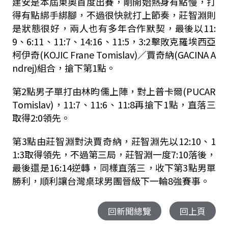
建安是本屆東奧首度出賽，剛開始熱身有點慢，打
得有點綁手綁腳，不過很快就打上節奏，莊智淵則
是狀態很好，兩人也有多年合作默契，最後以11:
9、6:11、11:7、14:16、11:5，3:2擊敗克羅埃西亞
柯伊奇(KOJIC Frane Tomislav)／賈奇納(GACINA A
ndrej)組合，搶下第1點。
第2點男子單打由林昀儒上陣，對上普卡爾(PUCAR
Tomislav)，11:7、11:6、11:8再搶下1點，直落三
取得2:0領先。
第3點由莊智淵對決賈奇納，莊智淵先以12:10、1
1:3取得領先，不過第三局，莊智淵一度7:10落後，
最後還是16:14逆轉，同樣直落三，收下第3點男單
勝利，順利讓台灣桌球男團晉級下一輪8強賽事。
回新聞總覽
回上頁