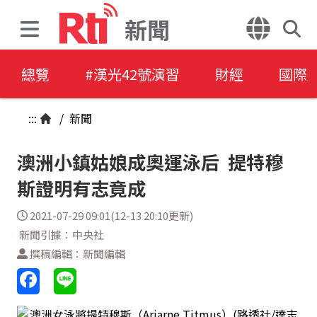
新聞
總覽
#漢光42號演習
財經
國際
:::
/
新聞
澳洲小鎮姑娘成奧運泳后 提特穆
斯證明有志竟成
2021-07-29 09:01(12-13 20:10更新)
新聞引據：中央社
撰稿編輯：新聞編輯