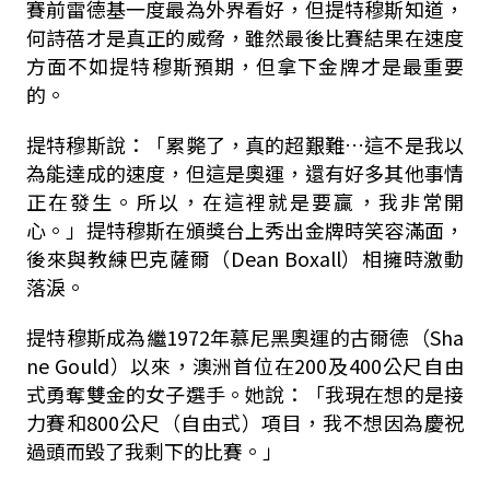
賽前雷德基一度最為外界看好，但提特穆斯知道，
何詩蓓才是真正的威脅，雖然最後比賽結果在速度
方面不如提特穆斯預期，但拿下金牌才是最重要
的。
提特穆斯說：「累斃了，真的超艱難…這不是我以
為能達成的速度，但這是奧運，還有好多其他事情
正在發生。所以，在這裡就是要贏，我非常開
心。」提特穆斯在頒獎台上秀出金牌時笑容滿面，
後來與教練巴克薩爾（Dean Boxall）相擁時激動
落淚。
提特穆斯成為繼1972年慕尼黑奧運的古爾德（Sha
ne Gould）以來，澳洲首位在200及400公尺自由
式勇奪雙金的女子選手。她說：「我現在想的是接
力賽和800公尺（自由式）項目，我不想因為慶祝
過頭而毀了我剩下的比賽。」