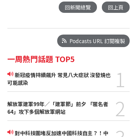
回新聞總覽
回上頁
Podcasts URL 訂閱複製
一周熱門話題 TOP5
1
新冠疫情持續飆升 常見八大症狀 沒發燒也
可能感染
2
解放軍建軍99年／「建軍節」前夕 「匿名者
64」攻下多個解放軍網站
3
對中科技圍堵反加速中國科技自主？！中