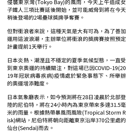
侵襲東京灣(Tokyo Bay)的風雨，今天上午造成女
子鐵人三項比賽延後開始，並可能威脅到將在今天
稍後登場的2場壘球獎牌爭奪賽。
但對衝浪者來說，這種天氣是大有可為，為了善加
運用這波浪潮，主辦單位將衝浪的獎牌賽按照預定
計畫提前1天舉行。
日本炎熱、潮溼且不穩定的夏季氣候型態，一直受
到東京奧運的持續關注，對這場已因COVID-19(20
19年冠狀病毒疾病)疫情處於緊急事態下、所舉辦
的奧運增添難度。
日本氣象廳表示，如今預測將在28日凌晨於北部登
陸的尼伯特，將在24小時內為東京帶來多達31.5毫
米的雨量。根據熱帶暴風雨風險(Tropical Storm R
isk)網站，尼伯特將朝向距離東京沿岸370公里處的
仙台(Sendai)而去。