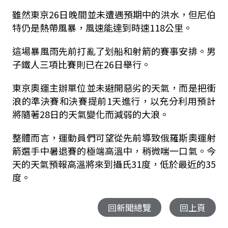
雖然東京26日晚間並未遭遇預期中的洪水，但尼伯
特仍是熱帶風暴，風速能達到時速118公里。
這場暴風雨先前打亂了划船和射箭的賽事安排。男
子鐵人三項比賽則已在26日舉行。
東京奧運主辦單位並未避開惡劣的天氣，而是把衝
浪的準決賽和決賽提前1天進行，以充分利用預計
將隨著28日的天氣變化而減弱的大浪。
整體而言，運動員們可望從先前導致俄羅斯奧運射
箭選手中暑退賽的極端高溫中，稍微喘一口氣。今
天的天氣預報高溫將來到攝氏31度，低於最近的35
度。
回新聞總覽
回上頁