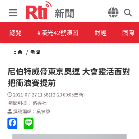
新聞
總覽
#漢光42號演習
財經
國際
:::
/
新聞
尼伯特威脅東京奧運 大會靈活面對
把衝浪賽提前
2021-07-27 11:58(12-23 00:05更新)
新聞引據： 路透社
撰稿編輯：吳寧康