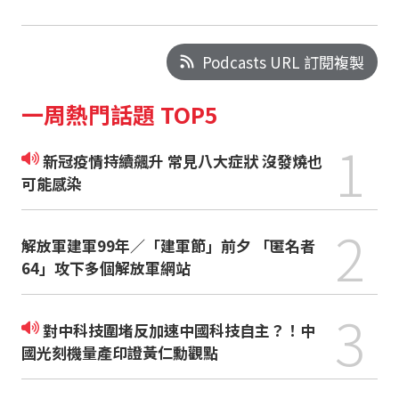
Podcasts URL 訂閱複製
一周熱門話題 TOP5
1
新冠疫情持續飆升 常見八大症狀 沒發燒也
可能感染
2
解放軍建軍99年／「建軍節」前夕 「匿名者
64」攻下多個解放軍網站
3
對中科技圍堵反加速中國科技自主？！中
國光刻機量產印證黃仁勳觀點