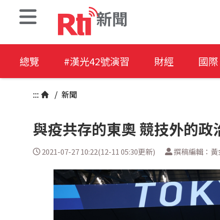
新聞
總覽
#漢光42號演習
財經
國際
:::
/
新聞
與疫共存的東奧 競技外的政
2021-07-27 10:22(12-11 05:30更新)
撰稿編輯：黃