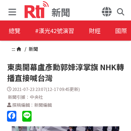
新聞
總覽
#漢光42號演習
財經
國際
:::
/
新聞
東奧開幕盧彥勳郭婞淳掌旗 NHK轉
播直接喊台灣
2021-07-23 23:07(12-17 09:45更新)
新聞引據：中央社
撰稿編輯：新聞編輯