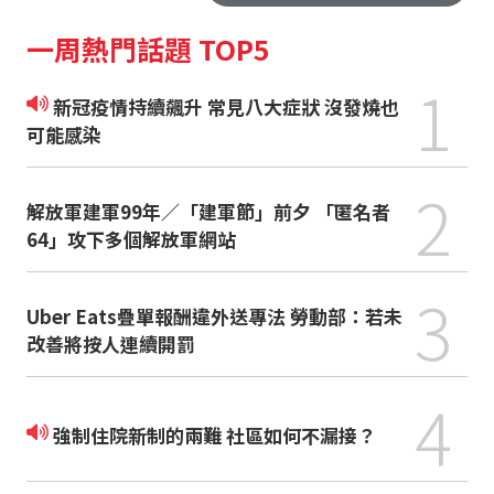
一周熱門話題 TOP5
1
新冠疫情持續飆升 常見八大症狀 沒發燒也
可能感染
2
解放軍建軍99年／「建軍節」前夕 「匿名者
64」攻下多個解放軍網站
3
Uber Eats疊單報酬違外送專法 勞動部：若未
改善將按人連續開罰
4
強制住院新制的兩難 社區如何不漏接？