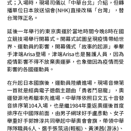
式；入場時，現場司儀以「中華台北」介紹，但轉
播單位日本放送協會(NHK)直接改稱「台灣」，替
台灣隊正名。
延後一年舉行的東京奧運於當地時間今晚8時在國
立競技場舉行開幕式。開幕式試圖呈現疫情帶給世
界、運動員的影響，開幕儀式「故事的起源」拳擊
手津端Arisa登場，津端Arisa也是醫護人員，因為
疫情影響不得不放棄奧運夢，也象徵因為疫情而受
影響的各國運動員。
在升起日本國旗後，運動員陸續進場，現場音樂第
一首就是經典電子遊戲主題曲「勇者鬥惡龍」，奧
運發源地希臘率先進場，中華隊依照日文五十音發
音排序第104入場，也是繼1984年重返奧運後首度
排序在中國隊前面，由男子網球好手盧彥勳、女子
舉重好手郭婞淳共同舉起中華奧會會旗，帶領中華
隊隊職員6人、選手張筑涵(輕艇)、黃渼茜(游泳)、