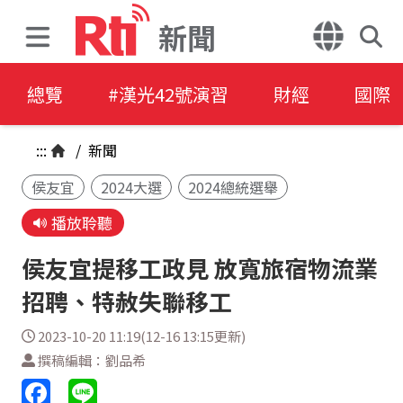
新聞
總覽
#漢光42號演習
財經
國際
:::
/
新聞
侯友宜
2024大選
2024總統選舉
播放聆聽
侯友宜提移工政見 放寬旅宿物流業
招聘、特赦失聯移工
2023-10-20 11:19(12-16 13:15更新)
撰稿編輯：劉品希