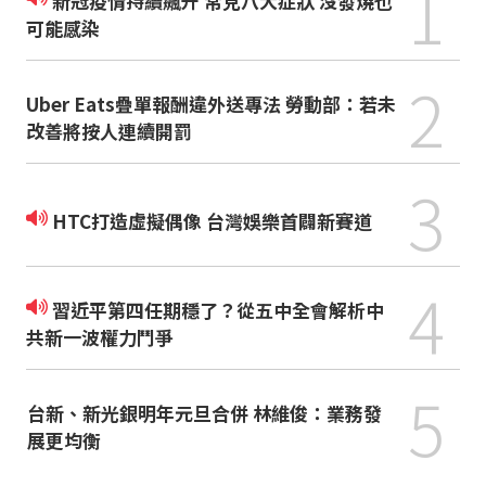
1
新冠疫情持續飆升 常見八大症狀 沒發燒也
可能感染
2
Uber Eats疊單報酬違外送專法 勞動部：若未
改善將按人連續開罰
3
HTC打造虛擬偶像 台灣娛樂首闢新賽道
4
習近平第四任期穩了？從五中全會解析中
共新一波權力鬥爭
5
台新、新光銀明年元旦合併 林維俊：業務發
展更均衡