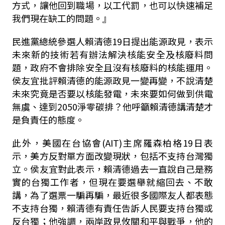
方式，讓他回到職場，以工代罰，也可以快速補足
我們現在缺工的問題。』
民進黨總統參選人賴清德19日提出能源政見，表示
未來新的技術若有辦法解決核能安全及核廢料問
題，政府不會排除安全且沒有核廢料的核能運用。
侯友宜批評賴清德的能源政見一變再變，不說清楚
未來究竟是否要以核能發電，未來要如何做到供電
無虞、達到2050淨零碳排？他呼籲賴清德講清楚才
是負責任的態度。
此外，美國在台協會(AIT)主席羅森柏格19日表
示，美方反對單方面改變現狀，包括不支持台灣獨
立。侯友宜對此表示，賴清德過去一直說自己是務
實的台獨工作者，但現在要選舉就縮回去、不敢
講，為了選票一騙再騙，最近很多國際友人都表態
不支持台獨，賴清德有責任告訴人民要支持台獨或
反台獨；他強調，兩岸政見攸關和平與戰爭，他的