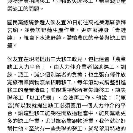
與物流業招聘移工，並特赦失聯移工，希望減少產
業缺工的問題。
國民黨總統參選人侯友宜20日前往高雄美濃區參拜
宮廟，並參訪野蓮生產作業，更穿著連身「青蛙
裝」，親自下水洗野蓮，體驗農民的辛苦與缺工問
題。
侯友宜在現場提出三大移工政見，包括建置「農業
缺工人力平台 」，由人力仲介業者協助選工、訓
練、派工，減少個別業者的負擔；也主張有條件放
寬旅宿業與物流業招聘移工，每年滾動式調整引進
移工的產業清單；並限期特赦所有失聯移工，讓失
聯移工「以工代罰」、合法再工作。他說：『(原
音)所以我就提出缺工必須要用一個人力仲介的平
台，讓這些移工能夠在開放過程當中，能夠幫助更
多的缺工行業，尤其旅宿業跟物流業，我們就好好
幫忙他。至於有一些失聯的勞工，就希望用特赦的