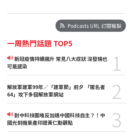
Podcasts URL 訂閱複製
一周熱門話題 TOP5
1
新冠疫情持續飆升 常見八大症狀 沒發燒也
可能感染
2
解放軍建軍99年／「建軍節」前夕 「匿名者
64」攻下多個解放軍網站
3
對中科技圍堵反加速中國科技自主？！中
國光刻機量產印證黃仁勳觀點