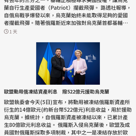
蘭自行生產愛國者（Patriot）攔截飛彈。 路透社報導，
自俄烏戰爭爆發以來，烏克蘭始終未能取得足夠的愛國
者攔截飛彈。隨著俄羅斯近來加強對烏克蘭首都基輔和
南部...
1 天
歐盟動用俄凍結資產利息 撥522億元援助烏克蘭
歐盟執委會今天(5日)宣布，將動用被凍結俄羅斯資產所
衍生的14億歐元(約新台幣522億元)利息收益，用於援助
烏克蘭。據統計，自俄羅斯資產被凍結以來，已累計產
生80億歐元利息收益。 俄羅斯入侵烏克蘭後，歐盟及成
員國對俄羅斯採取多項制裁，其中之一是凍結存放於歐