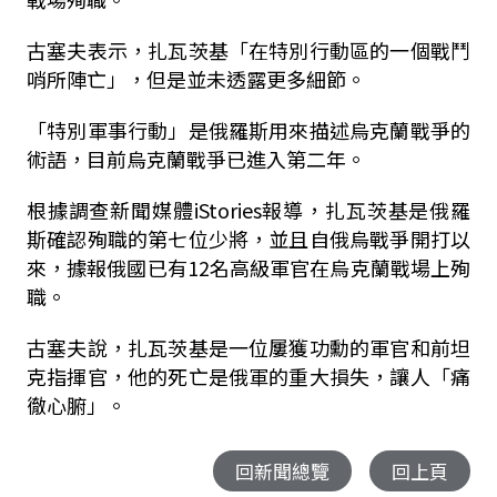
古塞夫表示，扎瓦茨基「在特別行動區的一個戰鬥
哨所陣亡」，但是並未透露更多細節。
「特別軍事行動」是俄羅斯用來描述烏克蘭戰爭的
術語，目前烏克蘭戰爭已進入第二年。
根據調查新聞媒體iStories報導，扎瓦茨基是俄羅
斯確認殉職的第七位少將，並且自俄烏戰爭開打以
來，據報俄國已有12名高級軍官在烏克蘭戰場上殉
職。
古塞夫說，扎瓦茨基是一位屢獲功勳的軍官和前坦
克指揮官，他的死亡是俄軍的重大損失，讓人「痛
徹心腑」。
回新聞總覽
回上頁