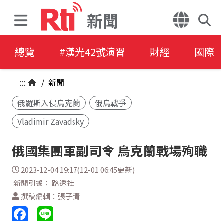
新聞
總覽
#漢光42號演習
財經
國際
:::
/
新聞
俄羅斯入侵烏克蘭
俄烏戰爭
Vladimir Zavadsky
俄國集團軍副司令 烏克蘭戰場殉職
2023-12-04 19:17(12-01 06:45更新)
新聞引據： 路透社
撰稿編輯：張子清