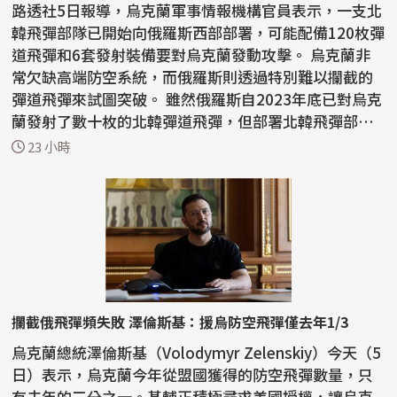
路透社5日報導，烏克蘭軍事情報機構官員表示，一支北
韓飛彈部隊已開始向俄羅斯西部部署，可能配備120枚彈
道飛彈和6套發射裝備要對烏克蘭發動攻擊。 烏克蘭非
常欠缺高端防空系統，而俄羅斯則透過特別難以攔截的
彈道飛彈來試圖突破。 雖然俄羅斯自2023年底已對烏克
蘭發射了數十枚的北韓彈道飛彈，但部署北韓飛彈部
隊...
23 小時
攔截俄飛彈頻失敗 澤倫斯基：援烏防空飛彈僅去年1/3
烏克蘭總統澤倫斯基（Volodymyr Zelenskiy）今天（5
日）表示，烏克蘭今年從盟國獲得的防空飛彈數量，只
有去年的三分之一。基輔正積極尋求美國授權，讓烏克