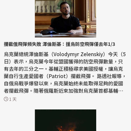
攔截俄飛彈頻失敗 澤倫斯基：援烏防空飛彈僅去年1/3
烏克蘭總統澤倫斯基（Volodymyr Zelenskiy）今天（5
日）表示，烏克蘭今年從盟國獲得的防空飛彈數量，只
有去年的三分之一。基輔正積極尋求美國授權，讓烏克
蘭自行生產愛國者（Patriot）攔截飛彈。 路透社報導，
自俄烏戰爭爆發以來，烏克蘭始終未能取得足夠的愛國
者攔截飛彈。隨著俄羅斯近來加強對烏克蘭首都基輔和
南部...
1 天