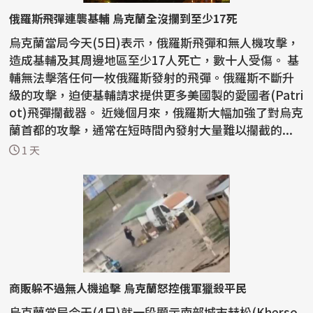
俄羅斯飛彈連襲基輔 烏克蘭全沒攔到至少17死
烏克蘭當局今天(5日)表示，俄羅斯飛彈和無人機攻擊，
造成基輔及其周邊地區至少17人死亡，數十人受傷。 基
輔無法擊落任何一枚俄羅斯發射的飛彈。俄羅斯不斷升
級的攻擊，迫使基輔請求提供更多美國製的愛國者(Patri
ot)飛彈攔截器。 近幾個月來，俄羅斯大幅加強了對烏克
蘭首都的攻擊，通常在短時間內發射大量難以攔截的...
1 天
商販躲不過無人機追擊 烏克蘭怒控俄軍獵殺平民
烏克蘭當局今天(4日)就一段顯示南部城市赫松(Kherso