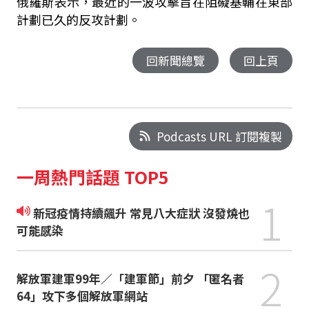
俄羅斯表示，最近的一波攻擊旨在阻礙基輔在東部
計劃已久的反攻計劃。
回新聞總覽
回上頁
Podcasts URL 訂閱複製
一周熱門話題 TOP5
1
新冠疫情持續飆升 常見八大症狀 沒發燒也
可能感染
2
解放軍建軍99年／「建軍節」前夕 「匿名者
64」攻下多個解放軍網站