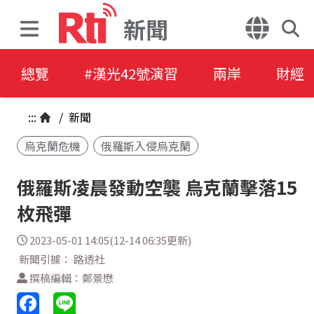
新聞
總覽
#漢光42號演習
兩岸
財經
:::
/
新聞
烏克蘭危機
俄羅斯入侵烏克蘭
俄羅斯凌晨發動空襲 烏克蘭擊落15
枚飛彈
2023-05-01 14:05(12-14 06:35更新)
新聞引據： 路透社
撰稿編輯：鄭景懋