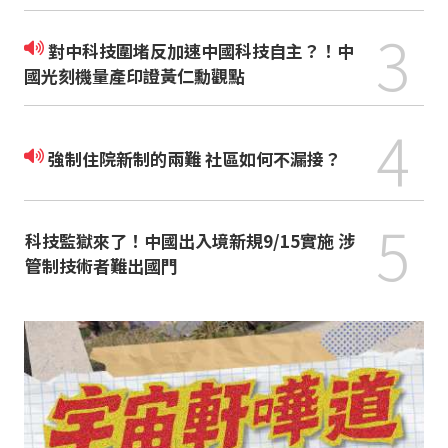
3
對中科技圍堵反加速中國科技自主？！中
國光刻機量產印證黃仁勳觀點
4
強制住院新制的兩難 社區如何不漏接？
5
科技監獄來了！中國出入境新規9/15實施 涉
管制技術者難出國門