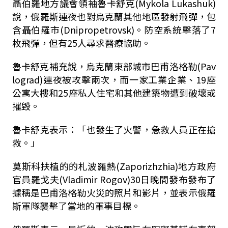
聶伯羅地方議會領袖魯卡舒克(Mykola Lukashuk)
說，俄羅斯連夜也對烏克蘭其他地區發射飛彈，包
含聶伯羅市(Dnipropetrovsk)。防空系統擊落了7
枚飛彈，但有25人尋求醫療協助。
魯卡舒克補充說，烏克蘭東部城市巴甫洛格勒(Pav
lograd)連夜被攻擊兩次，而一家工業企業、19座
公寓大樓和25座私人住宅和其他建築物遭到破壞或
摧毀。
魯卡舒克表示：「也發生了火警，急救人員正在搶
救。」
莫斯科扶植的的札波羅熱(Zaporizhzhia)地方政府
官員羅戈夫(Vladimir Rogov)30日晚間發布發布了
據稱是巴甫洛格勒火災的照片和影片，並表示俄羅
斯軍隊襲擊了當地的軍事目標。