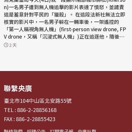
n)一名男子遭到無人機追擊的影片表達了憤怒，並譴責
這是蓄意針對平民的「獵殺」。 在這段法新社無法立即
核實的影片中，一名男子躲在一輛車後，一架遙控的
「第一人稱視角無人機」(first-person view drone, FP
V drone，又稱「沉浸式無人機」)正在追逐他，隨後引
爆...
2 天
聯繫央廣
臺北市104中山區北安路55號
TEL : 886-2-28856168
FAX : 886-2-28855423
聯絡我們
採購公告
訂閱電子報
央廣社群