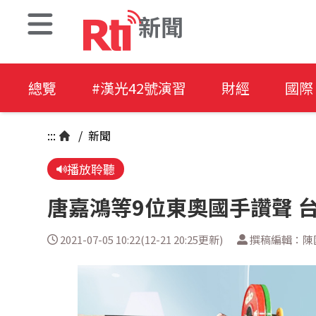
新聞
總覽
#漢光42號演習
財經
國際
:::
/
新聞
播放聆聽
唐嘉鴻等9位東奧國手讚聲 
2021-07-05 10:22(12-21 20:25更新)
撰稿編輯：陳