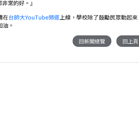
都非常的好。』
續在
台師大YouTube頻道
上線，學校除了鼓勵民眾動起來
加油。
回新聞總覽
回上頁