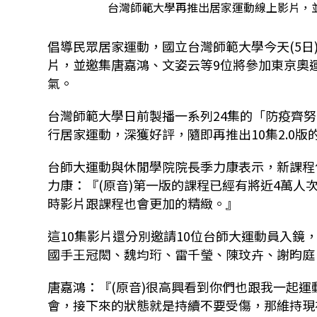
台灣師範大學再推出居家運動線上影片，並
倡導民眾居家運動，國立台灣師範大學今天(5日
片，並邀集唐嘉鴻、文姿云等9位將參加東京奧
氣。
台灣師範大學日前製播一系列24集的「防疫齊
行居家運動，深獲好評，隨即再推出10集2.0版
台師大運動與休閒學院院長季力康表示，新課程
力康：『(原音)第一版的課程已經有將近4萬人
時影片跟課程也會更加的精緻。』
這10集影片還分別邀請10位台師大運動員入鏡
國手王冠閎、魏均珩、雷千瑩、陳玟卉、謝昀庭
唐嘉鴻：『(原音)很高興看到你們也跟我一起運
會，接下來的狀態就是持續不要受傷，那維持現