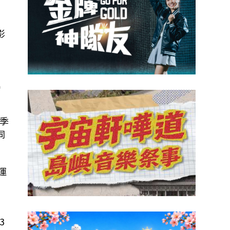
影
進
季
同
運
3