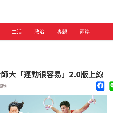
生活
政治
專題
兩岸
台師大「運動很容易」2.0版上線
國維