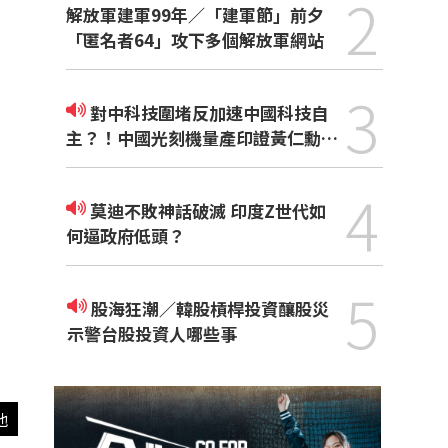
2
解放軍建軍99年／「建軍節」前夕
「匿名者64」攻下多個解放軍網站
3
對中科技圍堵反加速中國科技自
主？！中國光刻機量產印證黃仁勳觀
點
4
莫迪不敗神話破滅 印度Z世代如
何逼政府低頭？
5
股海狂潮／韓股槓桿投資釀股災
示警台股投資人哪些事
他