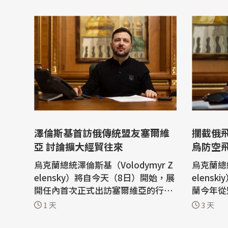
澤倫斯基首訪俄傳統盟友塞爾維
攔截俄
亞 討論擴大經貿往來
烏防空飛
烏克蘭總統澤倫斯基（Volodymyr Z
烏克蘭總統
elensky）將自今天（8日）開始，展
elens
開任內首次正式出訪塞爾維亞的行
蘭今年從
程，預計將與塞國總統武契奇（Alek
只有去年
1 天
3 天
sandar Vucic）舉行會談。塞爾維亞
求美國授