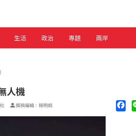
生活
政治
專題
兩岸
蘭無人機
新社
撰稿編輯：楊明娟