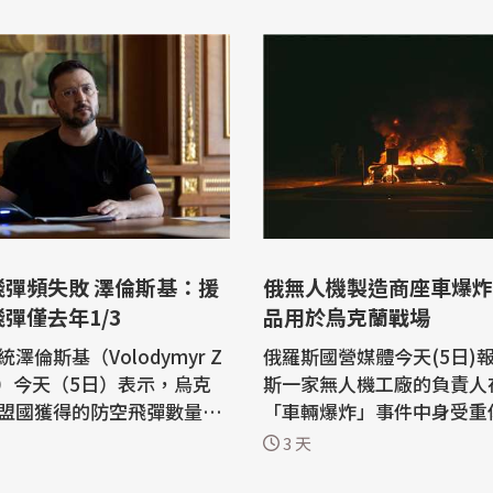
飛彈頻失敗 澤倫斯基：援
俄無人機製造商座車爆炸
彈僅去年1/3
品用於烏克蘭戰場
澤倫斯基（Volodymyr Z
俄羅斯國營媒體今天(5日)
kiy）今天（5日）表示，烏克
斯一家無人機工廠的負責人
盟國獲得的防空飛彈數量，
「車輛爆炸」事件中身受重
的三分之一。基輔正積極尋
乎是數日內第二起針對俄國
3 天
權，讓烏克蘭自行生產愛國
的暗殺未遂事件。 法新社報導，35歲