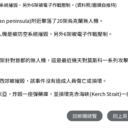
系統摧毀，另外6架被電子作戰壓制。(資料照/圖擷自推特)
n peninsula)附近擊落了20架烏克蘭無人機。
架無人機是被防空系統摧毀，另外6架被電子作戰壓制。
一架針對首都的無人機，這是最近幾天對莫斯科一系列攻
西郊被摧毀，該事件沒有造成人員傷亡或損壞。
炸毀一座彈藥庫，並損壞克赤海峽(Kerch Strait)一
回新聞總覽
回上頁