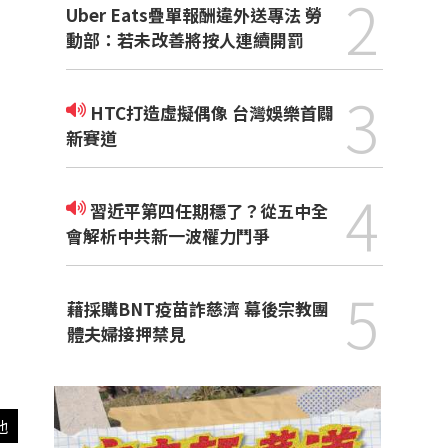
2
Uber Eats疊單報酬違外送專法 勞
動部：若未改善將按人連續開罰
3
HTC打造虛擬偶像 台灣娛樂首闢
新賽道
4
習近平第四任期穩了？從五中全
會解析中共新一波權力鬥爭
5
藉採購BNT疫苗詐慈濟 幕後宗教團
體夫婦接押禁見
他