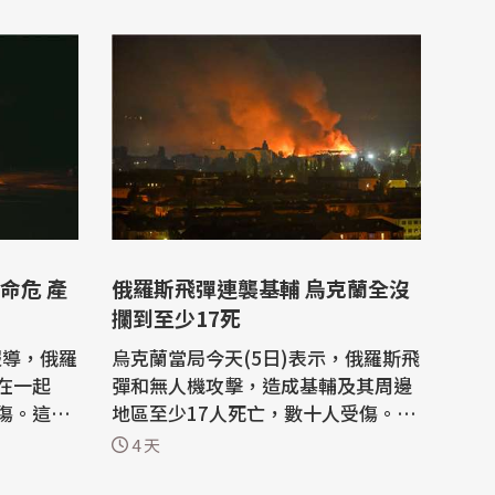
命危 產
俄羅斯飛彈連襲基輔 烏克蘭全沒
攔到至少17死
報導，俄羅
烏克蘭當局今天(5日)表示，俄羅斯飛
在一起
彈和無人機攻擊，造成基輔及其周邊
傷。這似
地區至少17人死亡，數十人受傷。 基
防務官員
輔無法擊落任何一枚俄羅斯發射的飛
4 天
彈。俄羅斯不斷升級的攻擊，迫使基