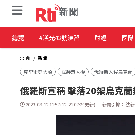
新聞
總覽
#漢光42號演習
財經
國際
:::
/
新聞
克里米亞大橋
武裝無人機
俄羅斯入侵烏克蘭
俄羅斯宣稱 擊落20架烏克
2023-08-12 11:57(12-21 07:20更新)
新聞引據： 法