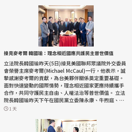
接見麥考爾 韓國瑜：理念相近國應共護民主普世價值
立法院長韓國瑜昨天(5日)接見美國聯邦眾議院外交委員
會榮譽主席麥考爾(Michael McCaul)一行，他表示，誠
摯感謝麥考爾的貢獻，為台美夥伴關係奠定重要基礎。
面對快速變動的國際情勢，理念相近國家更應持續攜手
合作，共同守護民主自由、人權法治等普世價值。 立法
院長韓國瑜昨天下午在國民黨立委陳永康、牛煦庭、徐
巧芯...
1 天