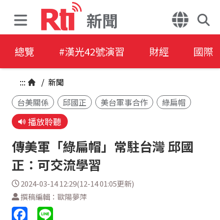
新聞
總覽
#漢光42號演習
財經
國際
:::
/
新聞
台美關係
邱國正
美台軍事合作
綠扁帽
播放聆聽
傳美軍「綠扁帽」常駐台灣 邱國
正：可交流學習
2024-03-14 12:29(12-14 01:05更新)
撰稿編輯：歐陽夢萍