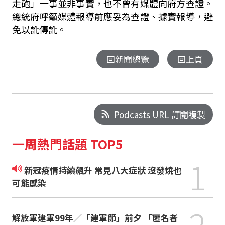
走砲」一事並非事實，也不曾有媒體向府方查證。
總統府呼籲媒體報導前應妥為查證、據實報導，避
免以訛傳訛。
回新聞總覽
回上頁
Podcasts URL 訂閱複製
一周熱門話題 TOP5
1
新冠疫情持續飆升 常見八大症狀 沒發燒也
可能感染
2
解放軍建軍99年／「建軍節」前夕 「匿名者