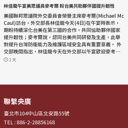
林佳龍午宴美眾議員麥考爾 盼台美共助夥伴國提升韌性
美國聯邦眾議院外交委員會榮譽主席麥考爾(Michael Mc
Caul)訪台，外交部長林佳龍今天(4日)在午宴時表示，
期盼持續深化台美在第三國的合作，共同協助夥伴國家
提升韌性；麥考爾說，認同台美共同研發及生產，此舉
對提升台灣防衛能力及維護區域安全具有重要意義。 外
交部晚間指出，林佳龍今天在外交部以午宴歡迎麥考
爾，雙...
2 天
聯繫央廣
臺北市104中山區北安路55號
TEL : 886-2-28856168