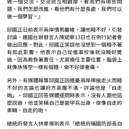
做一個交流，交流就互相觀摩，看我們有哪些問
題、我們怎麼改進，看他們有什麼長處，我們可以
做一個學習。』
邱國正日前表示兩岸情勢嚴峻，讓他睡不好，引發
討論，連國台辦發言人陳斌華13日也在例行記者會
做出回應。對此，邱國正笑說他沒想到一個睡不著
有如此影響。他表示自己從進軍校後就沒睡好覺
過，因為肩負著責任，尤其擔任主要位置，腦袋上
就像孫悟空一樣有個箍，做不好頭會痛。
另外，有媒體報導邱國正因擔憂兩岸擦槍走火而睡
不好的言論也讓府方高層不滿，評論他是「自走
砲」。邱國正回答媒體提問時表示，沒有人跟他這
麼說過，他並笑稱自己是裝甲兵出身，很像自走的
車輛、自走的砲。
總統府發言人林聿禪則表示「總統府稱國防部長自