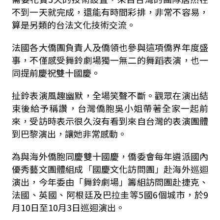
不到一天就完成，還能有時間彩排，非常不容易，
算是另類的台法文化技術交流。
法國各大僑團負責人及僑領也參與這項僑界年度盛
事，不僅感受舞鈴劇場獨一無二的舞蹈表演，也一
同提前慶祝雙十國慶。
扯鈴表演風趣幽默，全場笑聲不斷。觀眾在演出結
束後給予稱讚，台灣僑胞吳小姐帶著全家一起前
來，受訪時表示很久沒有看到來自台灣的表演團體
到巴黎演出，讓她非常感動。
為與海外僑胞同慶雙十國慶，僑委會每年遴派國內
優秀藝文團體組成「國慶文化訪問團」赴海外巡迴
演出，今年委由「舞鈴劇場」籌組訪問團赴捷克、
法國、英國、阿根廷及巴拉圭等5國6個城市，於9
月10日至10月3日巡迴演出。