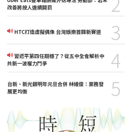
2
改善將按人連續開罰
3
HTC打造虛擬偶像 台灣娛樂首闢新賽道
4
習近平第四任期穩了？從五中全會解析中
共新一波權力鬥爭
5
台新、新光銀明年元旦合併 林維俊：業務發
展更均衡