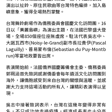
演出以扯鈴、原住民歌曲等台灣特色編排，加入島
嶼意象，獲得全場熱烈掌聲。
台灣舞鈴劇場作為僑務委員會國慶文化訪問團，16
日以「美麗島嶼」為演出主題，在法國巴黎盛大登
場，全場850個座位座無虛席。駐法代表吳志中、
大諾瓦西市(Noisy-le-Grand)副市長拉貴伊(Pascal
Laguilly)、普易蒙布倫(Sebastian du Puy-Montb
run)等當地政要皆出席。
表演開始前，法國僑界國慶籌備會主委、僑務委員
郭珮涵首先致詞感謝僑委會每年遴派文化訪問團到
海外，讓僑胞感受到來自台灣的關懷與溫暖，並感
謝大力支持這場活動的所有人，讓精彩表演得以呈
現。
吳志中接著致詞表示，台灣在這幾年變得非常有
名，不只成功地走過疫情，經濟成長率也十分亮