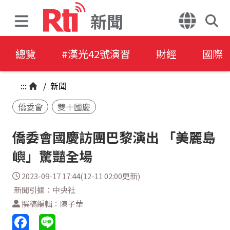
新聞
總覽
#漢光42號演習
財經
國際
:::
/
新聞
僑委會
雙十國慶
僑委會國慶訪團巴黎演出 「美麗島
嶼」驚豔全場
2023-09-17 17:44(12-11 02:00更新)
新聞引據：中央社
撰稿編輯：陳子華