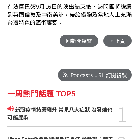
在法國巴黎9月16日的演出結束後，訪問團將繼續
到英國倫敦及中南美洲，帶給僑胞及當地人士充滿
台灣特色的藝術饗宴。
回新聞總覽
回上頁
Podcasts URL 訂閱複製
一周熱門話題 TOP5
1
新冠疫情持續飆升 常見八大症狀 沒發燒也
可能感染
Uber Eats疊單報酬違外送專法 勞動部：若未