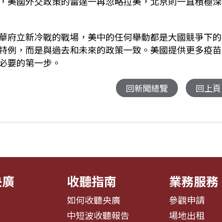
，美國外交政策的雷達一再忽略拉美，北京則一直積極深
華府立新冷戰的戰場，美中的任何舉動都是大國競爭下的
特例，而是與過去和未來的政策一致。美國提供更多疫苗
必要的第一步。
回新聞總覽
回上頁
央廣
收聽指南
業務服務
息
如何收聽央廣
參觀申請
告
中短波收聽報告
場地出租