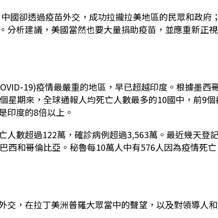
地區，中國卻透過疫苗外交，成功拉攏拉美地區的民眾和政府
。分析建議，美國當然也要大量捐助疫苗，並應重新正視
OVID-19)疫情最嚴重的地區，早已超越印度。根據墨西
s)，最近2個星期來，全球通報人均死亡人數最多的10國中，前9個
是印度的8倍以上。
人數超過122萬，確診病例超過3,563萬。最近幾天登
巴西和哥倫比亞。秘魯每10萬人中有576人因為疫情死亡
外交，在拉丁美洲普羅大眾當中的聲望，以及對領導人和