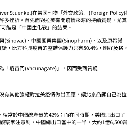
Stuenkel)在美國刊物「外交政策」(Foreign Policy)
許多挫折。首先面對拉美有關疫情來源的持續質疑，尤其
情大流行可能是「中國生化戰」的結果。
ovac)、中國​國藥集團(Sinopharm)、以及康希諾
受質疑，比方科興疫苗的整體保護力只有50.4%，剛好及格
疫苗門(Vacunagate)」，因而受到質疑
沒有其他強權對拉美疫情做岀回應，讓北京凸顯自己為拉
，相當於中國總產量的42%；而在同時期，美國只出口了
觀察家注意到，中國總出口當中的一半，大約1億6,500