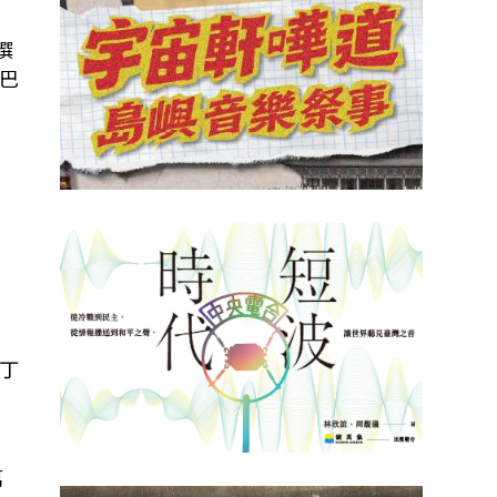
撰
巴
，
丁
萬