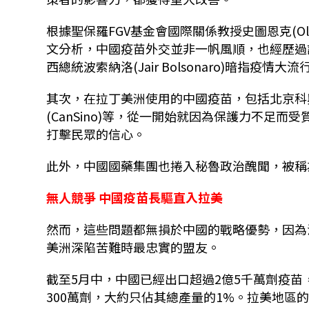
根據聖保羅FGV基金會國際關係教授史圖恩克(Oliver 
文分析，中國疫苗外交並非一帆風順，也經歷過
西總統波索納洛(Jair Bolsonaro)暗指疫
其次，在拉丁美洲使用的中國疫苗，包括北京科興(Sin
(CanSino)等，從一開始就因為保護力不足而
打擊民眾的信心。
此外，中國​國藥集團也捲入秘魯政治醜聞，被稱為「
無人競爭 中國疫苗長驅直入拉美
然而，這些問題都無損於中國的戰略優勢，因為
美洲深陷苦難時最忠實的盟友。
截至5月中，中國已經出口超過2億5千萬劑疫苗
300萬劑，大約只佔其總產量的1%。拉美地區的