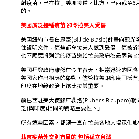
劑疫苗，已在拉丁美洲接種。比方，巴西截至5
的。
美國廣泛接種疫苗 卻令拉美人受傷
美國紐約市長白思豪(Bill de Blasio)
住證明文件，這些都令拉美人感到受傷。這被詮
也不願意將剩餘的疫苗送給拉美政府為最弱勢者
美國拜登政府雖然在今年春天，相當迅速的回應
美國家作出相應的舉動，儘管拉美跟印度同樣有
印度在地緣政治上遠比拉美重要。
前巴西駐美大使赫庫裴洛(Rubens Ricupero)
乏(與印度)相同的戰略重要性。」
所有這些因素，都讓一直在拉美各地大幅深化影
北京疫苗外交別有目的 包括孤立台灣