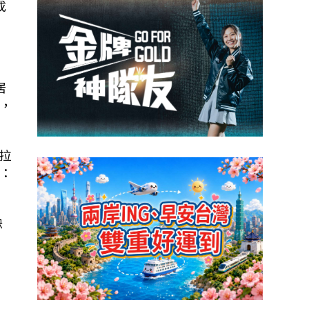
成
居
，
拉
：
缺