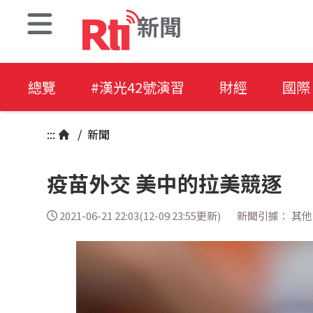
新聞
總覽
#漢光42號演習
財經
國際
:::
/
新聞
疫苗外交 美中的拉美競逐
2021-06-21 22:03(12-09 23:55更新)
新聞引據： 其他