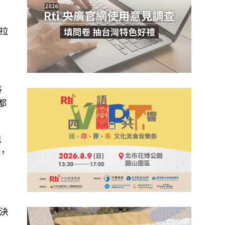
；
拉
哥
都
記
，
決