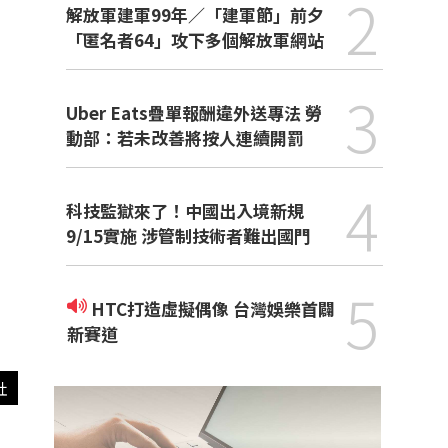
2
解放軍建軍99年／「建軍節」前夕
「匿名者64」攻下多個解放軍網站
3
Uber Eats疊單報酬違外送專法 勞
動部：若未改善將按人連續開罰
4
科技監獄來了！中國出入境新規
9/15實施 涉管制技術者難出國門
5
HTC打造虛擬偶像 台灣娛樂首闢
新賽道
社