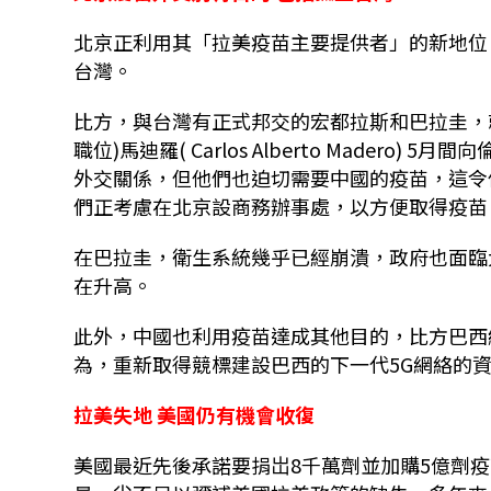
北京正利用其「拉美疫苗主要提供者」的新地位
台灣。
比方，與台灣有正式邦交的宏都拉斯和巴拉圭，
職位)馬迪羅( Carlos Alberto Madero) 
外交關係，但他們也迫切需要中國的疫苗，這令
們正考慮在北京設商務辦事處，以方便取得疫苗
在巴拉圭，衛生系統幾乎已經崩潰，政府也面臨
在升高。
此外，中國也利用疫苗達成其他目的，比方巴西
為，重新取得競標建設巴西的下一代5G網絡的
拉美失地 美國仍有機會收復
美國最近先後承諾要捐岀8千萬劑並加購5億劑