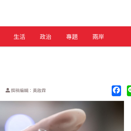
生活
政治
專題
兩岸
撰稿編輯：黃啟霖