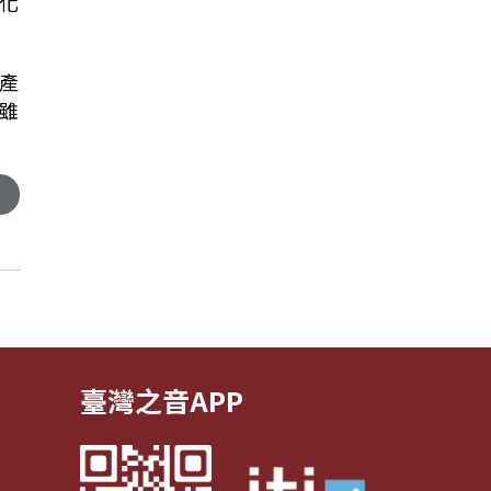
化
產
雖
臺灣之音APP