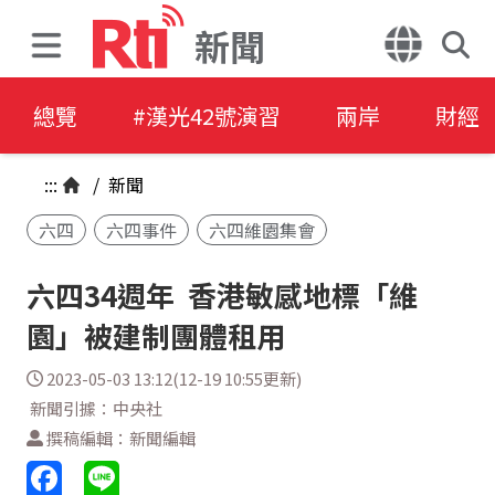
新聞
總覽
#漢光42號演習
兩岸
財經
:::
/
新聞
六四
六四事件
六四維園集會
六四34週年 香港敏感地標「維
園」被建制團體租用
2023-05-03 13:12(12-19 10:55更新)
新聞引據：中央社
撰稿編輯：新聞編輯