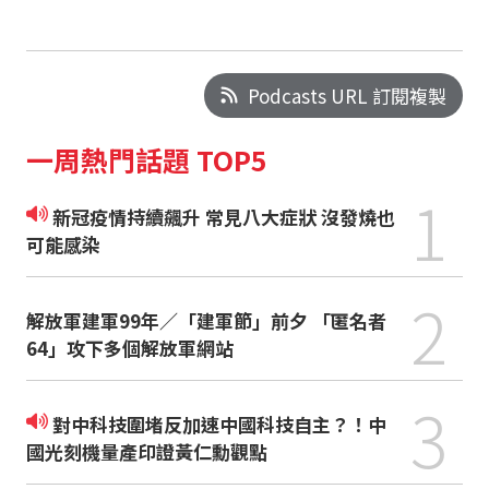
Podcasts URL 訂閱複製
一周熱門話題 TOP5
1
新冠疫情持續飆升 常見八大症狀 沒發燒也
可能感染
2
解放軍建軍99年／「建軍節」前夕 「匿名者
64」攻下多個解放軍網站
3
對中科技圍堵反加速中國科技自主？！中
國光刻機量產印證黃仁勳觀點